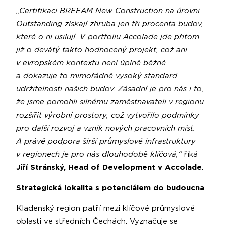
„Certifikaci BREEAM New Construction na úrovni
Outstanding získají zhruba jen tři procenta budov,
které o ni usilují. V portfoliu Accolade jde přitom
již o devátý takto hodnocený projekt, což ani
v evropském kontextu není úplně běžné
a dokazuje to mimořádně vysoký standard
udržitelnosti našich budov. Zásadní je pro nás i to,
že jsme pomohli silnému zaměstnavateli v regionu
rozšířit výrobní prostory, což vytvořilo podmínky
pro další rozvoj a vznik nových pracovních míst.
A právě podpora širší průmyslové infrastruktury
v regionech je pro nás dlouhodobě klíčová,“
říká
Jiří Stránský, Head of Development v Accolade
.
Strategická lokalita s potenciálem do budoucna
Kladenský region patří mezi klíčové průmyslové
oblasti ve středních Čechách. Vyznačuje se