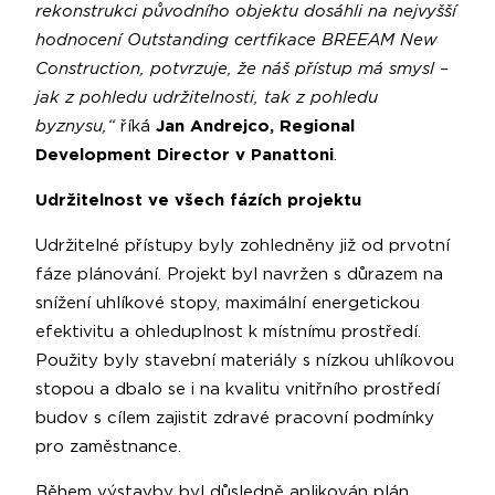
rekonstrukci původního objektu dosáhli na nejvyšší
hodnocení Outstanding certfikace BREEAM New
Construction, potvrzuje, že náš přístup má smysl –
jak z pohledu udržitelnosti, tak z pohledu
byznysu,“
říká
Jan Andrejco, Regional
Development Director v Panattoni
.
Udržitelnost ve všech fázích projektu
Udržitelné přístupy byly zohledněny již od prvotní
fáze plánování. Projekt byl navržen s důrazem na
snížení uhlíkové stopy, maximální energetickou
efektivitu a ohleduplnost k místnímu prostředí.
Použity byly stavební materiály s nízkou uhlíkovou
stopou a dbalo se i na kvalitu vnitřního prostředí
budov s cílem zajistit zdravé pracovní podmínky
pro zaměstnance.
Během výstavby byl důsledně aplikován plán