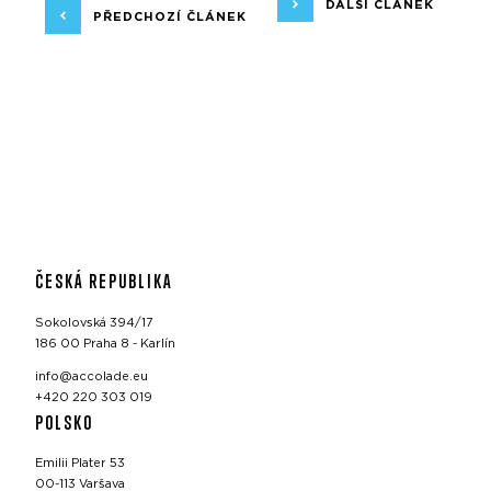
DALŠÍ ČLÁNEK
PŘEDCHOZÍ ČLÁNEK
ČESKÁ REPUBLIKA
Sokolovská 394/17
186 00 Praha 8 - Karlín
info@accolade.eu
+420 220 303 019
POLSKO
Emilii Plater 53
00-113 Varšava