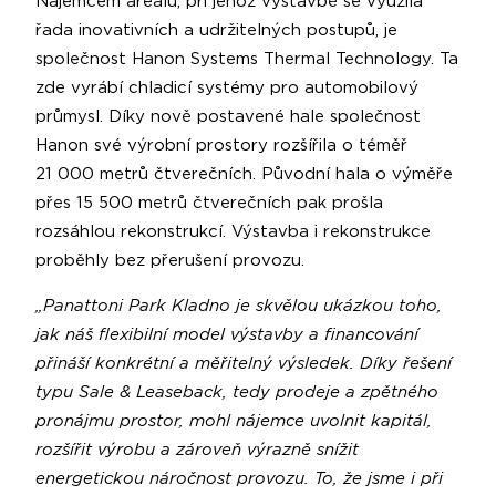
Nájemcem areálu, při jehož výstavbě se využila
řada inovativních a udržitelných postupů, je
společnost Hanon Systems Thermal Technology. Ta
zde vyrábí chladicí systémy pro automobilový
průmysl. Díky nově postavené hale společnost
Hanon své výrobní prostory rozšířila o téměř
21 000 metrů čtverečních. Původní hala o výměře
přes 15 500 metrů čtverečních pak prošla
rozsáhlou rekonstrukcí. Výstavba i rekonstrukce
proběhly bez přerušení provozu.
„Panattoni Park Kladno je skvělou ukázkou toho,
jak náš flexibilní model výstavby a financování
přináší konkrétní a měřitelný výsledek. Díky řešení
typu Sale & Leaseback, tedy prodeje a zpětného
pronájmu prostor, mohl nájemce uvolnit kapitál,
rozšířit výrobu a zároveň výrazně snížit
energetickou náročnost provozu. To, že jsme i při