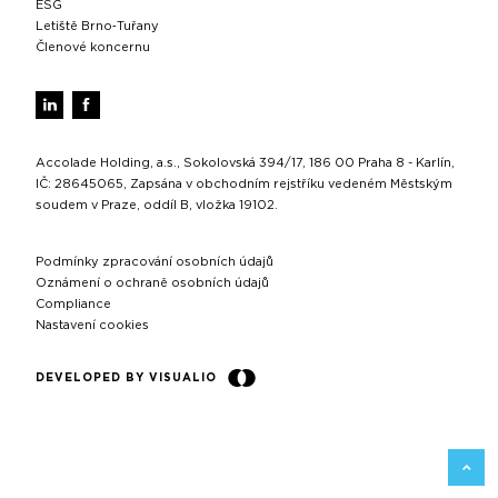
ESG
Letiště Brno‑Tuřany
Členové koncernu
Accolade Holding, a.s., Sokolovská 394/17, 186 00 Praha 8 - Karlín,
IČ: 28645065, Zapsána v obchodním rejstříku vedeném Městským
soudem v Praze, oddíl B, vložka 19102.
Podmínky zpracování osobních údajů
Oznámení o ochraně osobních údajů
Compliance
Nastavení cookies
DEVELOPED BY VISUALIO
ZPĚT 