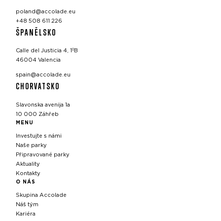
poland@accolade.eu
+48 508 611 226
ŠPANĚLSKO
Calle del Justicia 4, 1ºB
46004 Valencia
spain@accolade.eu
CHORVATSKO
Slavonska avenija 1a
10 000 Záhřeb
MENU
Investujte s námi
Naše parky
Připravované parky
Aktuality
Kontakty
O NÁS
Skupina Accolade
Náš tým
Kariéra