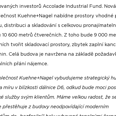
kovaných investorů Accolade Industrial Fund. Nová
lečnost Kuehne+Nagel nabídne prostory vhodné 
ku, distribuci a skladování s celkovou pronajímatel
 10 600 metrů čtverečních. Z toho bude 9 000 me
ních tvořit skladovací prostory, zbytek zaplní kanc
in. Celá budova je navržena na základě požadav
álních přání nájemce.
olečnost Kuehne+Nagel vybudujeme strategický h
a míru v blízkosti dálnice D6, odkud bude moci po
cké služby svým klientům.
Máme velkou radost, že s
 přestěhuje z budovy neodpovídající moderním