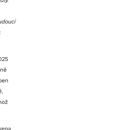
dly.
udoucí
t
2025
tně
uben
é,
hož
ojena