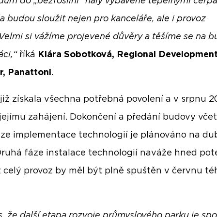
dům do „bezfosilní“ haly vybavené tepelnými čerpa
a budou sloužit nejen pro kanceláře, ale i provoz
 Velmi si vážíme projevené důvěry a těšíme se na b
ci,“
říká
Klára Sobotková, Regional Developmen
r, Panattoni
.
již získala všechna potřebná povolení a v srpnu 
 jejímu zahájení. Dokončení a předání budovy vče
áze implementace technologií je plánováno na d
ruhá fáze instalace technologií naváže hned pot
 celý provoz by měl být plně spuštěn v červnu té
ás, že další etapa rozvoje průmyslového parku je sp