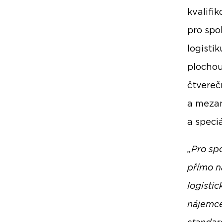
kvalifi
pro spo
logisti
plochou
čtvereč
a mezan
a speci
„Pro sp
přímo n
logisti
nájemce