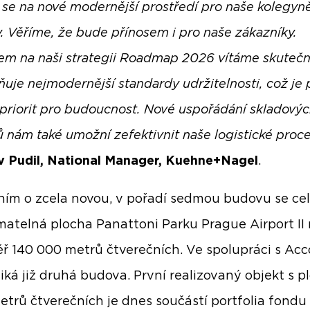
 se na nové modernější prostředí pro naše kolegyn
y. Věříme, že bude přínosem i pro naše zákazníky.
em na naši strategii Roadmap 2026 vítáme skutečn
ňuje nejmodernější standardy udržitelnosti, což je 
 priorit pro budoucnost. Nové uspořádání skladový
ů nám také umožní zefektivnit naše logistické proc
v Pudil, National Manager, Kuehne+Nagel
.
ním o zcela novou, v pořadí sedmou budovu se ce
matelná plocha Panattoni Parku Prague Airport II
ř 140 000 metrů čtverečních. Ve spolupráci s Acc
iká již druhá budova. První realizovaný objekt s 
metrů čtverečních je dnes součástí portfolia fondu