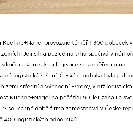
 Kuehne+Nagel provozuje téměř 1 300
poboček v
 zemích. Její silná pozice na trhu spočívá v námoř
, silniční a kontraktní logistice se zaměřením na
vaná logistická řešení. Česká republika byla jedno
ch zemí střední a východní Evropy, v níž logistická
ost Kuehne+Nagel na počátku 90. let zahájila sv
. V současné době firma zaměstnává v České rep
ně 400 logistických odborníků.