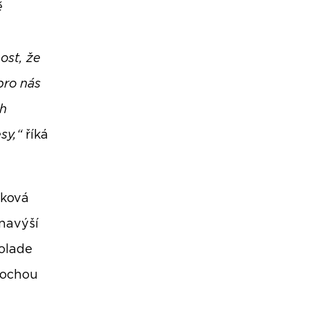
ě
ost, že
pro nás
ch
esy,“
říká
lková
 navýší
olade
plochou