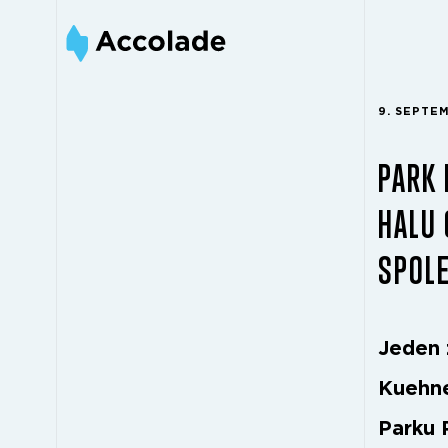
9. SEPTE
PARK 
HALU 
SPOL
Jeden 
Kuehne
Parku 