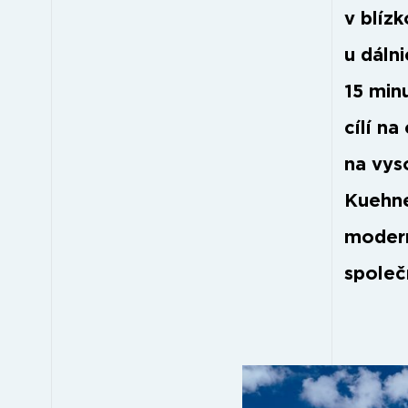
v blíz
u dáln
15 min
cílí n
na vys
Kuehne
modern
společ