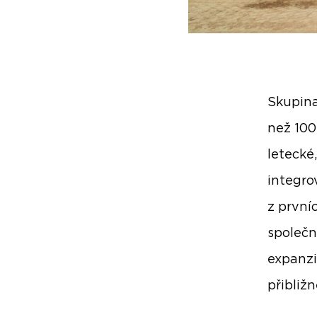
Skupina
než 100
letecké
integro
z první
společn
expanzi
přibliž