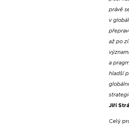
právě s
v globál
přeprav
až po zí
významn
a pragma
hladší 
globáln
strateg
Jiří St
Celý pr