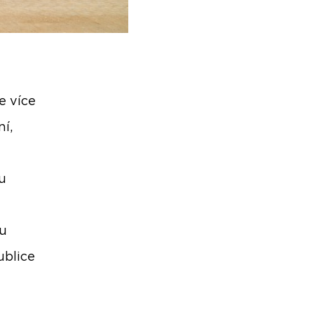
e více
ní,
u
ou
ublice