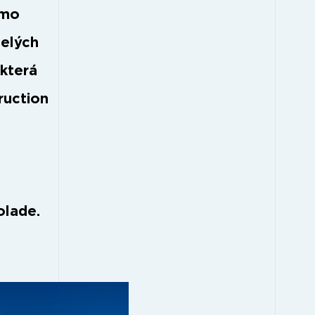
ímo
celých
 která
ruction
olade.