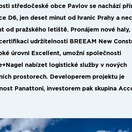
kosti středočeské obce Pavlov se nachází př
ice D6, jen deset minut od hranic Prahy a ne
ut od pražského letiště. Pronájem nové haly,
a certifikaci udržitelnosti BREEAM New Const
oké úrovni Excellent, umožní společnosti
+Nagel nabízet logistické služby v nových
ích prostorech. Developerem projektu je
nost Panattoni, investorem pak skupina Acc