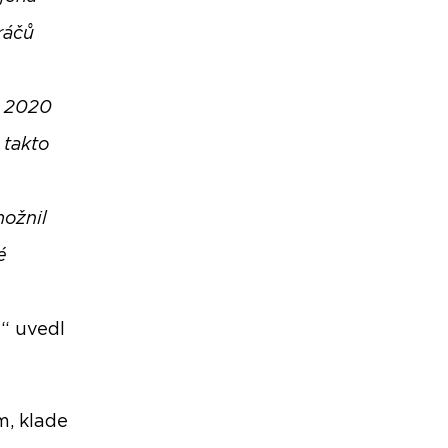
ráčů
e 2020
 takto
možnil
é
,
“ uvedl
m, klade