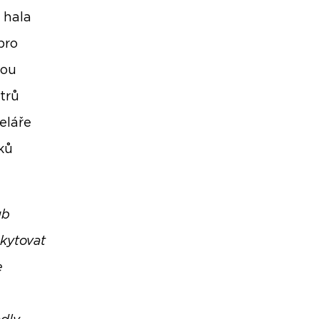
 hala
pro
nou
trů
eláře
ků
ub
skytovat
e