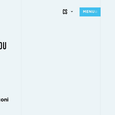
CS
MENU
VOU
oni