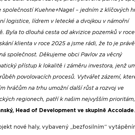
e společností Kuehne+Nagel – jedním z klíčových h
ní logistice, lídrem v letecké a dvojkou v námořní
ě. Byla to dlouhá cesta od akvizice pozemků v roc
skání klienta v roce 2025 a jsme rádi, že to je právě
á společnost. Děkujeme obci Pavlov za věcný
tický přístup k lokalitě i záměru investora, jenž u
průběh povolovacích procesů. Vytvářet zázemí, kter
ím hráčům na trhu umožní další růst a rozvoj ve
ických regionech, patří k našim nejvyšším prioritám
ránský, Head of Development ve skupině Accolade
.
ojekt nové haly, vybavený „bezfosilním“ vytápění