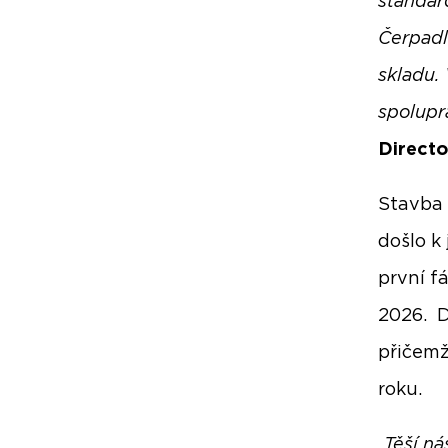
standar
Čerpadl
skladu.
spoluprá
Directo
Stavba 
došlo k
první f
2026. D
přičemž
roku.
„Těší n