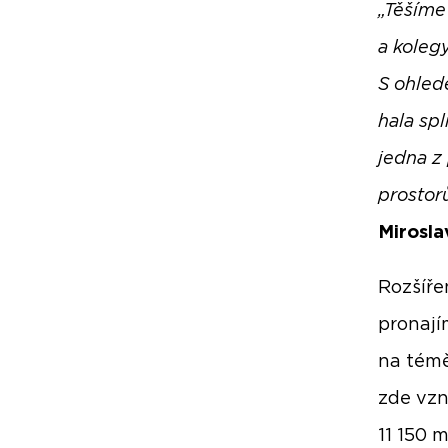
„Těšíme
a koleg
S ohled
hala spl
jedna z
prostor
Mirosla
Rozšíře
pronají
na témě
zde vzn
11 150 