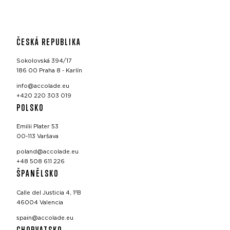
ČESKÁ REPUBLIKA
Sokolovská 394/17
186 00 Praha 8 - Karlín
info@accolade.eu
+420 220 303 019
POLSKO
Emilii Plater 53
00-113 Varšava
poland@accolade.eu
+48 508 611 226
ŠPANĚLSKO
Calle del Justicia 4, 1ºB
46004 Valencia
spain@accolade.eu
CHORVATSKO