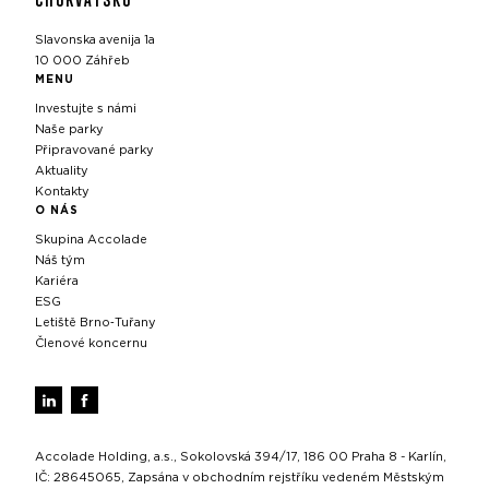
Slavonska avenija 1a
10 000 Záhřeb
MENU
Investujte s námi
Naše parky
Připravované parky
Aktuality
Kontakty
O NÁS
Skupina Accolade
Náš tým
Kariéra
ESG
Letiště Brno‑Tuřany
Členové koncernu
Accolade Holding, a.s., Sokolovská 394/17, 186 00 Praha 8 - Karlín,
IČ: 28645065, Zapsána v obchodním rejstříku vedeném Městským