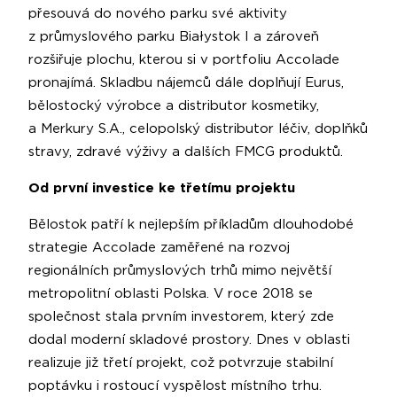
přesouvá do nového parku své aktivity
z průmyslového parku Białystok I a zároveň
rozšiřuje plochu, kterou si v portfoliu Accolade
pronajímá. Skladbu nájemců dále doplňují Eurus,
bělostocký výrobce a distributor kosmetiky,
a Merkury S.A., celopolský distributor léčiv, doplňků
stravy, zdravé výživy a dalších FMCG produktů.
Od první investice ke třetímu projektu
Bělostok patří k nejlepším příkladům dlouhodobé
strategie Accolade zaměřené na rozvoj
regionálních průmyslových trhů mimo největší
metropolitní oblasti Polska. V roce 2018 se
společnost stala prvním investorem, který zde
dodal moderní skladové prostory. Dnes v oblasti
realizuje již třetí projekt, což potvrzuje stabilní
poptávku i rostoucí vyspělost místního trhu.