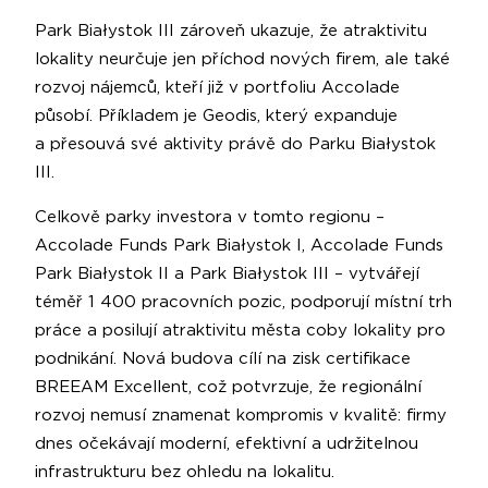
Park Białystok III zároveň ukazuje, že atraktivitu
lokality neurčuje jen příchod nových firem, ale také
rozvoj nájemců, kteří již v portfoliu Accolade
působí. Příkladem je Geodis, který expanduje
a přesouvá své aktivity právě do Parku Białystok
III.
Celkově parky investora v tomto regionu –
Accolade Funds Park Białystok I, Accolade Funds
Park Białystok II a Park Białystok III – vytvářejí
téměř 1 400 pracovních pozic, podporují místní trh
práce a posilují atraktivitu města coby lokality pro
podnikání. Nová budova cílí na zisk certifikace
BREEAM Excellent, což potvrzuje, že regionální
rozvoj nemusí znamenat kompromis v kvalitě: firmy
dnes očekávají moderní, efektivní a udržitelnou
infrastrukturu bez ohledu na lokalitu.