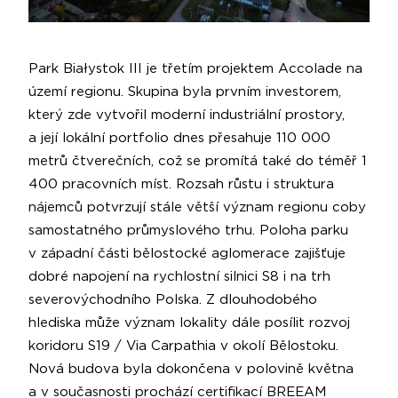
Park Białystok III je třetím projektem Accolade na
území regionu. Skupina byla prvním investorem,
který zde vytvořil moderní industriální prostory,
a její lokální portfolio dnes přesahuje 110 000
metrů čtverečních, což se promítá také do téměř 1
400 pracovních míst. Rozsah růstu i struktura
nájemců potvrzují stále větší význam regionu coby
samostatného průmyslového trhu. Poloha parku
v západní části bělostocké aglomerace zajišťuje
dobré napojení na rychlostní silnici S8 i na trh
severovýchodního Polska. Z dlouhodobého
hlediska může význam lokality dále posílit rozvoj
koridoru S19 / Via Carpathia v okolí Bělostoku.
Nová budova byla dokončena v polovině května
a v současnosti prochází certifikací BREEAM