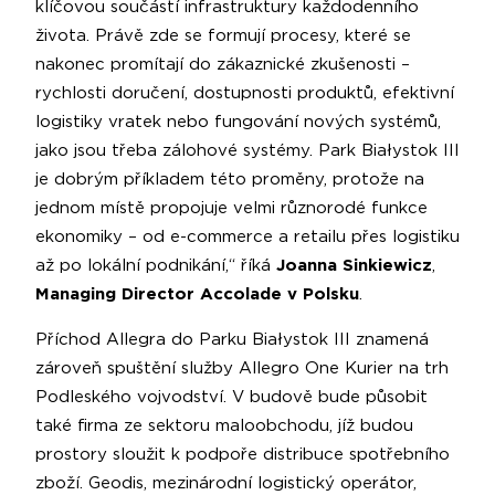
klíčovou součástí infrastruktury každodenního
života. Právě zde se formují procesy, které se
nakonec promítají do zákaznické zkušenosti –
rychlosti doručení, dostupnosti produktů, efektivní
logistiky vratek nebo fungování nových systémů,
jako jsou třeba zálohové systémy. Park Białystok III
je dobrým příkladem této proměny, protože na
jednom místě propojuje velmi různorodé funkce
ekonomiky – od e-commerce a retailu přes logistiku
až po lokální podnikání,“ říká
Joanna Sinkiewicz
,
Managing Director Accolade v Polsku
.
Příchod Allegra do Parku Białystok III znamená
zároveň spuštění služby Allegro One Kurier na trh
Podleského vojvodství. V budově bude působit
také firma ze sektoru maloobchodu, jíž budou
prostory sloužit k podpoře distribuce spotřebního
zboží. Geodis, mezinárodní logistický operátor,