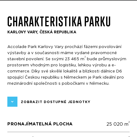
CHARAKTERISTIKA PARKU
KARLOVY VARY, ČESKÁ REPUBLIKA
Accolade Park Karlovy Vary prochází fázemi povolování
výstavby a v současnosti máme vydané pravomocné
2
stavební povolení. Se svými 23 465 m
bude průmyslovým
prostorem vhodným pro logistiku, lehkou výrobu a e-
commerce. Díky své skvělé lokalitě a blízkosti dálnice D6
spojující Českou republiku s Německem je Park ideální pro
mezinárodní společnosti s pobočkami v Německu.
ZOBRAZIT DOSTUPNÉ JEDNOTKY
2
PRONAJÍMATELNÁ PLOCHA
25 020 m