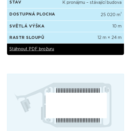
STAV
K pronájmu – stávající budova
2
DOSTUPNÁ PLOCHA
25 020 m
SVĚTLÁ VÝŠKA
10 m
RASTR SLOUPŮ
12 m × 24 m
Stáhnout PDF brožuru