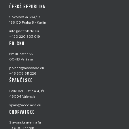
ČESKÁ REPUBLIKA
Sokolovská 394/17
186 00 Praha 8 - Karlín
info@accolade.eu
+420 220 303 019
POLSKO
Emilii Plater 53
00-113 Varšava
poland@accolade.eu
+48 508 611 226
ŠPANĚLSKO
Calle del Justicia 4, 1ºB
46004 Valencia
spain@accolade.eu
CHORVATSKO
Slavonska avenija 1a
10 000 Záhřeb