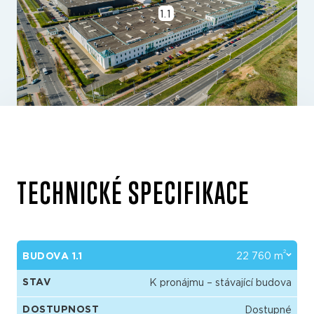
1.1
TECHNICKÉ SPECIFIKACE
2
BUDOVA 1.1
22 760 m
STAV
K pronájmu – stávající budova
DOSTUPNOST
Dostupné