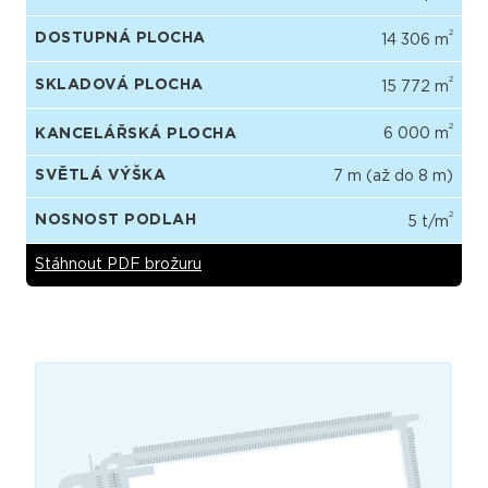
2
DOSTUPNÁ PLOCHA
14 306 m
2
SKLADOVÁ PLOCHA
15 772 m
2
KANCELÁŘSKÁ PLOCHA
6 000 m
SVĚTLÁ VÝŠKA
7 m (až do 8 m)
2
NOSNOST PODLAH
5 t/m
Stáhnout PDF brožuru