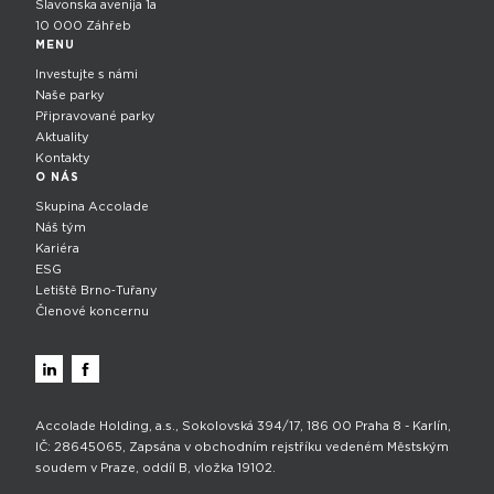
Slavonska avenija 1a
10 000 Záhřeb
MENU
Investujte s námi
Naše parky
Připravované parky
Aktuality
Kontakty
O NÁS
Skupina Accolade
Náš tým
Kariéra
ESG
Letiště Brno‑Tuřany
Členové koncernu
Accolade Holding, a.s., Sokolovská 394/17, 186 00 Praha 8 - Karlín,
IČ: 28645065, Zapsána v obchodním rejstříku vedeném Městským
soudem v Praze, oddíl B, vložka 19102.