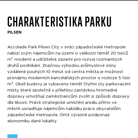
CHARAKTERISTIKA PARKU
PILSEN
Accolade Park Pilsen City v srdci západočeské metropole
nabízí svým nájemcům na území o velikosti téměř 20 tisíců
m² moderní a udržitelné zázemí pro rozvoj rozmanitých
druhů podnikání. Značnou výhodou průmyslové zóny
vzdálené pouhých 10 minut od centra města je možnost
pronájmu moderních kancelářských prostor o rozloze 5 tisíc
m². Okolí budovy je vybaveno téměř čtyřmi sty parkovacími
místy, které společně s přilehlou zastávkou hromadné
dopravy umožňují zaměstnancům zvolit si způsob dopravy
dle libosti. Právě strategické umístění areálu přímo ve
městě usnadňuje nájemcům nabídku práce obyvatelům
západočeské metropole, čímž výrazně podporuje
ekonomiku dané lokality.