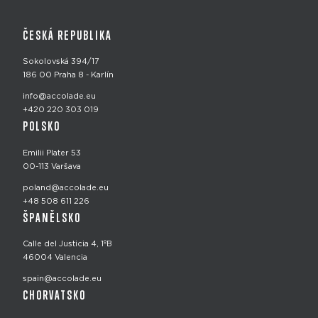
ČESKÁ REPUBLIKA
Sokolovská 394/17
186 00 Praha 8 - Karlín
info@accolade.eu
+420 220 303 019
POLSKO
Emilii Plater 53
00-113 Varšava
poland@accolade.eu
+48 508 611 226
ŠPANĚLSKO
Calle del Justicia 4, 1ºB
46004 Valencia
spain@accolade.eu
CHORVATSKO