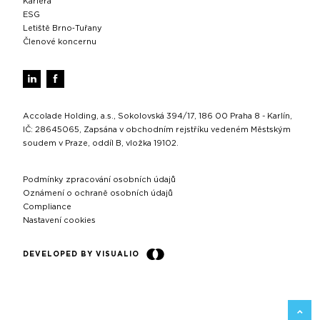
Kariéra
ESG
Letiště Brno‑Tuřany
Členové koncernu
Accolade Holding, a.s., Sokolovská 394/17, 186 00 Praha 8 - Karlín,
IČ: 28645065, Zapsána v obchodním rejstříku vedeném Městským
soudem v Praze, oddíl B, vložka 19102.
Podmínky zpracování osobních údajů
Oznámení o ochraně osobních údajů
Compliance
Nastavení cookies
DEVELOPED BY VISUALIO
ZPĚT 