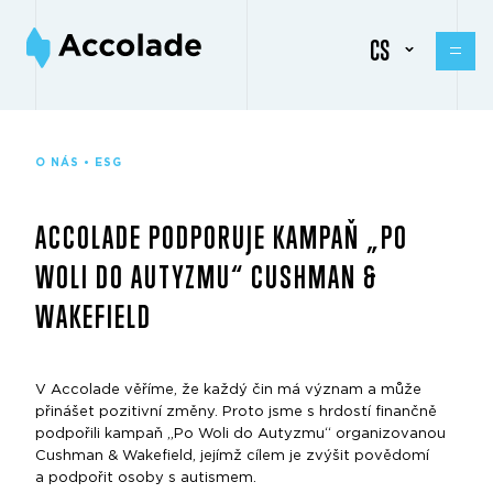
CS
O NÁS • ESG
ACCOLADE PODPORUJE KAMPAŇ „PO
WOLI DO AUTYZMU“ CUSHMAN &
WAKEFIELD
V Accolade věříme, že každý čin má význam a může
přinášet pozitivní změny. Proto jsme s hrdostí finančně
podpořili kampaň „Po Woli do Autyzmu“ organizovanou
Cushman & Wakefield, jejímž cílem je zvýšit povědomí
a podpořit osoby s autismem.