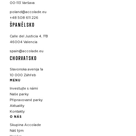
00-113 Varšava
poland@accolade.eu
+48 508 611 226
ŠPANĚLSKO
Calle del Justicia 4, 1ºB
46004 Valencia
spain@accolade.eu
CHORVATSKO
Slavonska avenija 1a
10 000 Záhřeb
MENU
Investujte s námi
Naše parky
Připravované parky
Aktuality
Kontakty
O NÁS
Skupina Accolade
Náš tým