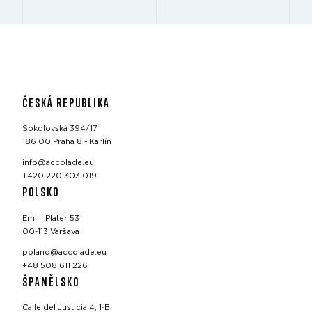
ČESKÁ REPUBLIKA
Sokolovská 394/17
186 00 Praha 8 - Karlín
info@accolade.eu
+420 220 303 019
POLSKO
Emilii Plater 53
00-113 Varšava
poland@accolade.eu
+48 508 611 226
ŠPANĚLSKO
Calle del Justicia 4, 1ºB