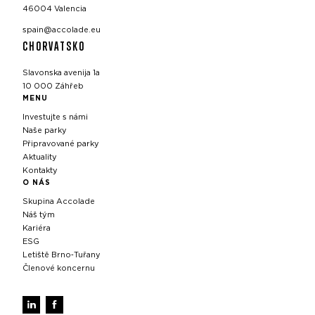
46004 Valencia
spain@accolade.eu
CHORVATSKO
Slavonska avenija 1a
10 000 Záhřeb
MENU
Investujte s námi
Naše parky
Připravované parky
Aktuality
Kontakty
O NÁS
Skupina Accolade
Náš tým
Kariéra
ESG
Letiště Brno‑Tuřany
Členové koncernu