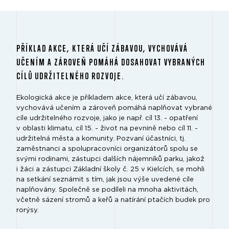
PŘÍKLAD AKCE, KTERÁ UČÍ ZÁBAVOU, VYCHOVÁVÁ
UČENÍM A ZÁROVEŇ POMÁHÁ DOSAHOVAT VYBRANÝCH
CÍLŮ UDRŽITELNÉHO ROZVOJE.
Ekologická akce je příkladem akce, která učí zábavou,
vychovává učením a zároveň pomáhá naplňovat vybrané
cíle udržitelného rozvoje, jako je např. cíl 13. - opatření
v oblasti klimatu, cíl 15. - život na pevnině nebo cíl 11. -
udržitelná města a komunity. Pozvaní účastníci, tj.
zaměstnanci a spolupracovníci organizátorů spolu se
svými rodinami, zástupci dalších nájemníků parku, jakož
i žáci a zástupci Základní školy č. 25 v Kielcích, se mohli
na setkání seznámit s tím, jak jsou výše uvedené cíle
naplňovány. Společně se podíleli na mnoha aktivitách,
včetně sázení stromů a keřů a natírání ptačích budek pro
rorýsy.