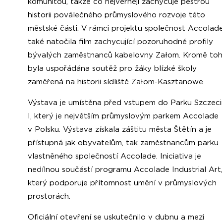
komunitou, takže co nejvěrněji zachycuje pestrou
historii poválečného průmyslového rozvoje této
městské části. V rámci projektu společnost Accolad
také natočila film zachycující pozoruhodné profily
bývalých zaměstnanců kabelovny Załom. Kromě to
byla uspořádána soutěž pro žáky blízké školy
zaměřená na historii sídliště Załom-Kasztanowe.
Výstava je umístěna před vstupem do Parku Szczeci
I, který je největším průmyslovým parkem Accolade
v Polsku. Výstava získala záštitu města Štětín a je
přístupná jak obyvatelům, tak zaměstnancům parku
vlastněného společností Accolade. Iniciativa je
nedílnou součástí programu Accolade Industrial Art
který podporuje přítomnost umění v průmyslových
prostorách.
Oficiální otevření se uskutečnilo v dubnu a mezi