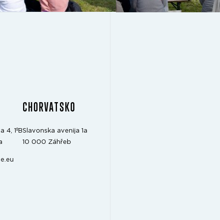
CHORVATSKO
a 4, 1ºB
Slavonska avenija 1a
a
10 000 Záhřeb
e.eu