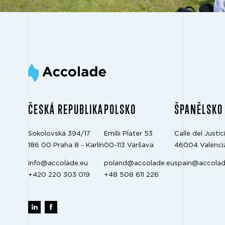
ČESKÁ REPUBLIKA
POLSKO
ŠPANĚLSKO
Sokolovská 394/17
Emilii Plater 53
Calle del Justici
186 00 Praha 8 - Karlín
00-113 Varšava
46004 Valenci
info@accolade.eu
poland@accolade.eu
spain@accolad
+420 220 303 019
+48 508 611 226