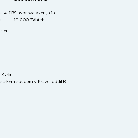
a 4, 1ºB
Slavonska avenija 1a
a
10 000 Záhřeb
e.eu
Karlín,
stským soudem v Praze, oddíl B,