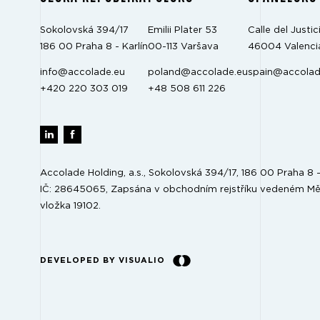
Sokolovská 394/17
Emilii Plater 53
Calle del Justici
186 00 Praha 8 - Karlín
00-113 Varšava
46004 Valenci
info@accolade.eu
poland@accolade.eu
spain@accolad
+420 220 303 019
+48 508 611 226
Accolade Holding, a.s., Sokolovská 394/17, 186 00 Praha 8 - 
IČ: 28645065, Zapsána v obchodním rejstříku vedeném Mě
vložka 19102.
DEVELOPED BY VISUALIO