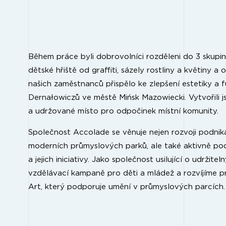
Během práce byli dobrovolníci rozděleni do 3 skupin,
dětské hřiště od graffiti, sázely rostliny a květiny a 
našich zaměstnanců přispělo ke zlepšení estetiky a 
Dernałowiczů ve městě Mińsk Mazowiecki. Vytvořili j
a udržované místo pro odpočinek místní komunity.
Společnost Accolade se věnuje nejen rozvoji podniká
moderních průmyslových parků, ale také aktivně po
a jejich iniciativy. Jako společnost usilující o udržit
vzdělávací kampaně pro děti a mládež a rozvíjíme p
Art, který podporuje umění v průmyslových parcích.