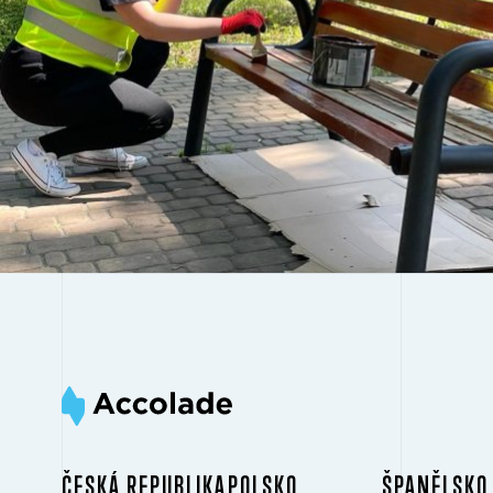
ČESKÁ REPUBLIKA
POLSKO
ŠPANĚLSKO