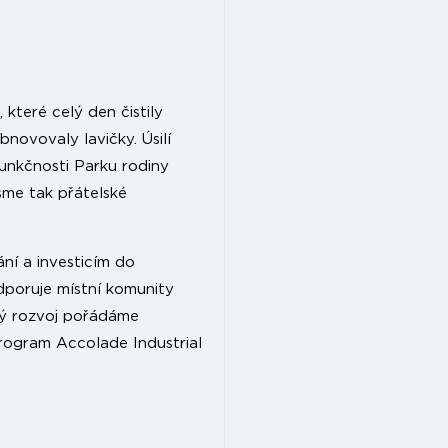
 které celý den čistily
obnovovaly lavičky. Úsilí
funkčnosti Parku rodiny
sme tak přátelské
ní a investicím do
dporuje místní komunity
elný rozvoj pořádáme
rogram Accolade Industrial