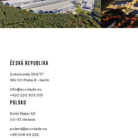
ČESKÁ REPUBLIKA
Sokolovská 394/17
186 00 Praha 8 - Karlín
info@accolade.eu
+420 220 303 019
POLSKO
Emilii Plater 53
00-113 Varšava
poland@accolade.eu
+48 508 611 226