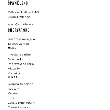
ŠPANĚLSKO
Calle del Justicia 4, 1ºB
46004 Valencia
spain@accolade.eu
CHORVATSKO
Slavonska avenija 1a
10 000 Záhřeb
MENU
Investujte s námi
Naše parky
Připravované parky
Aktuality
Kontakty
O NÁS
Skupina Accolade
Náš tým
Kariéra
ESG
Letiště Brno‑Tuřany
Členové koncernu