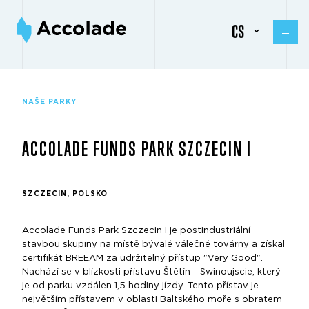
CS
NAŠE PARKY
ACCOLADE FUNDS PARK SZCZECIN I
SZCZECIN, POLSKO
Accolade Funds Park Szczecin I je postindustriální
stavbou skupiny na místě bývalé válečné továrny a získal
certifikát BREEAM za udržitelný přístup "Very Good".
Nachází se v blízkosti přístavu Štětín - Swinoujscie, který
je od parku vzdálen 1,5 hodiny jízdy. Tento přístav je
největším přístavem v oblasti Baltského moře s obratem