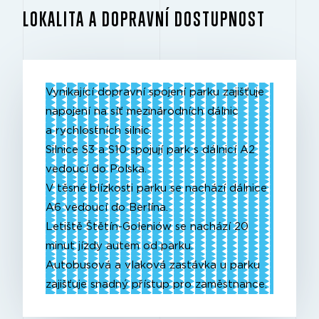
LOKALITA A DOPRAVNÍ DOSTUPNOST
Vynikající dopravní spojení parku zajišťuje
napojení na síť mezinárodních dálnic
a rychlostních silnic.
Silnice S3 a S10 spojují park s dálnicí A2
vedoucí do Polska.
V těsné blízkosti parku se nachází dálnice
A6 vedoucí do Berlína.
Letiště Štětín-Goleniów se nachází 20
minut jízdy autem od parku.
Autobusová a vlaková zastávka u parku
zajišťuje snadný přístup pro zaměstnance.