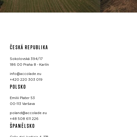
ČESKÁ REPUBLIKA
Sokolovská 394/17
186 00 Praha 8 - Karlín
info@accolade.eu
+420 220 303 019
POLSKO
Emilii Plater 53
00-113 Varšava
poland@accolade.eu
+48 508 611 226
ŠPANĚLSKO