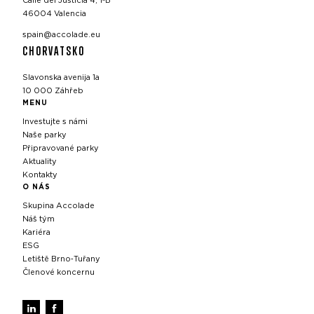
Calle del Justicia 4, 1ºB
46004 Valencia
spain@accolade.eu
CHORVATSKO
Slavonska avenija 1a
10 000 Záhřeb
MENU
Investujte s námi
Naše parky
Připravované parky
Aktuality
Kontakty
O NÁS
Skupina Accolade
Náš tým
Kariéra
ESG
Letiště Brno‑Tuřany
Členové koncernu