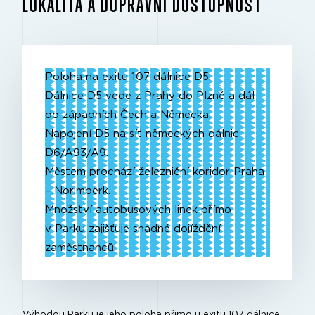
LOKALITA A DOPRAVNÍ DOSTUPNOST
Poloha na exitu 107 dálnice D5.
Dálnice D5 vede z Prahy do Plzně a dál
do západních Čech a Německa.
Napojení D5 na síť německých dálnic
D6/A93/A9.
Městem prochází železniční koridor Praha
– Norimberk.
Množství autobusových linek přímo
v Parku zajišťuje snadné dojíždění
zaměstnanců.
Výhodou Parku je jeho poloha přímo u exitu 107 dálnice