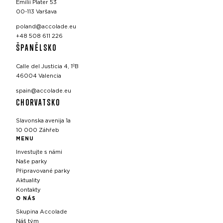
Emilii Plater 53
00-113 Varšava
poland@accolade.eu
+48 508 611 226
ŠPANĚLSKO
Calle del Justicia 4, 1ºB
46004 Valencia
spain@accolade.eu
CHORVATSKO
Slavonska avenija 1a
10 000 Záhřeb
MENU
Investujte s námi
Naše parky
Připravované parky
Aktuality
Kontakty
O NÁS
Skupina Accolade
Náš tým