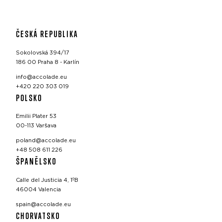
ČESKÁ REPUBLIKA
Sokolovská 394/17
186 00 Praha 8 - Karlín
info@accolade.eu
+420 220 303 019
POLSKO
Emilii Plater 53
00-113 Varšava
poland@accolade.eu
+48 508 611 226
ŠPANĚLSKO
Calle del Justicia 4, 1ºB
46004 Valencia
spain@accolade.eu
CHORVATSKO