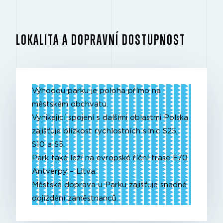
LOKALITA A DOPRAVNÍ DOSTUPNOST
Výhodou parku je poloha přímo na
městském obchvatu.
Vynikající spojení s dalšími oblastmi Polska
zajišťuje blízkost rychlostních silnic S25,
S10 a S5.
Park také leží na evropské říční trase E70
Antverpy – Litva.
Městská doprava u Parku zajišťuje snadné
dojíždění zaměstnanců.