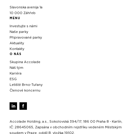
Slavonska avenija 1a
10 000 Záhřeb
MENU
Investujte s námi
Naše parky
Připravované parky
Aktuality
Kontakty
O NÁS
Skupina Accolade
Náš tým
Kariéra
ESG
Letiště Brno‑Tuřany
Členové koncernu
Accolade Holding, a.s., Sokolovská 394/17, 186 00 Praha 8 - Karlín,
IČ: 28645065, Zapsána v obchodním rejstříku vedeném Městským
soudem v Praze, oddíl B, vložka 19102.