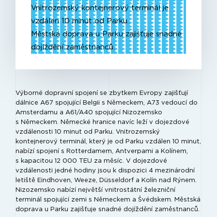
Vnitrozemský kontejnerový terminál je
vzdálen 10 minut od Parku.
Městská doprava u Parku zajišťuje snadné
dojíždění zaměstnanců.
Výborné dopravní spojení se zbytkem Evropy zajišťují
dálnice A67 spojující Belgii s Německem, A73 vedoucí do
Amsterdamu a A61/A40 spojující Nizozemsko
s Německem. Německé hranice navíc leží v dojezdové
vzdálenosti 10 minut od Parku. Vnitrozemský
kontejnerový terminál, který je od Parku vzdálen 10 minut,
nabízí spojení s Rotterdamem, Antverpami a Kolínem,
s kapacitou 12 000 TEU za měsíc. V dojezdové
vzdálenosti jedné hodiny jsou k dispozici 4 mezinárodní
letiště Eindhoven, Weeze, Düsseldorf a Kolín nad Rýnem.
Nizozemsko nabízí největší vnitrostátní železniční
terminál spojující zemi s Německem a Švédskem. Městská
doprava u Parku zajišťuje snadné dojíždění zaměstnanců.