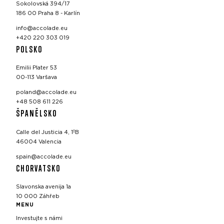
Sokolovská 394/17
186 00 Praha 8 - Karlín
info@accolade.eu
+420 220 303 019
POLSKO
Emilii Plater 53
00-113 Varšava
poland@accolade.eu
+48 508 611 226
ŠPANĚLSKO
Calle del Justicia 4, 1ºB
46004 Valencia
spain@accolade.eu
CHORVATSKO
Slavonska avenija 1a
10 000 Záhřeb
MENU
Investujte s námi