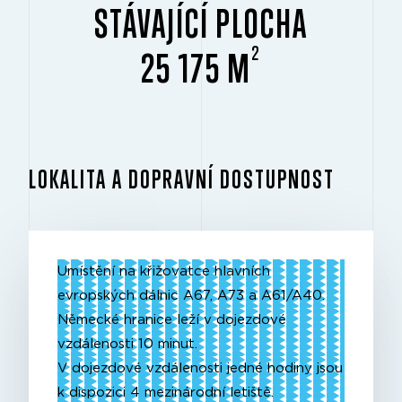
STÁVAJÍCÍ PLOCHA
2
25 175 M
LOKALITA A DOPRAVNÍ DOSTUPNOST
Umístění na křižovatce hlavních
evropských dálnic A67, A73 a A61/A40.
Německé hranice leží v dojezdové
vzdálenosti 10 minut.
V dojezdové vzdálenosti jedné hodiny jsou
k dispozici 4 mezinárodní letiště.