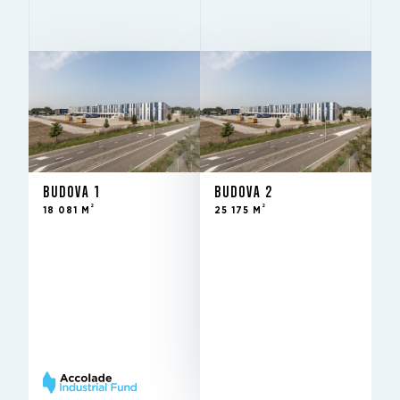
BUDOVA 1
BUDOVA 2
2
2
18 081 M
25 175 M
BUDOVA 1
BUDOVA 2
2
2
18 081 M
25 175 M
Pronajato
Ve
STAV
STAV
3Q 2023
výstavbě
VE FONDU OD
10 m
10 m
SVĚTLÁ VÝŠKA
SVĚTLÁ VÝŠKA
12 m × 24
12 m ×
RASTR SLOUPŮ
RASTR SLOUPŮ
m
24 m
Very
Very
BREEAM
BREEAM
Good
Good