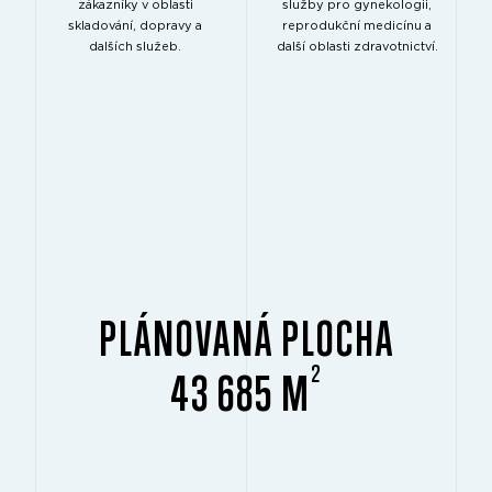
zákazníky v oblasti
služby pro gynekologii,
skladování, dopravy a
reprodukční medicínu a
dalších služeb.
další oblasti zdravotnictví.
PLÁNOVANÁ PLOCHA
2
43 685 M