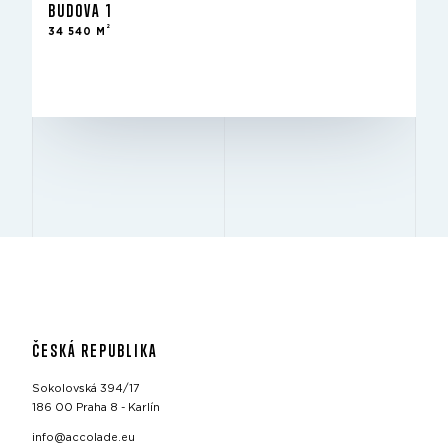
BUDOVA 1
2
Pronajato
34 540 M
STAV
10 m
SVĚTLÁ VÝŠKA
12 m × 24 m
RASTR SLOUPŮ
ČESKÁ REPUBLIKA
Sokolovská 394/17
186 00 Praha 8 - Karlín
info@accolade.eu