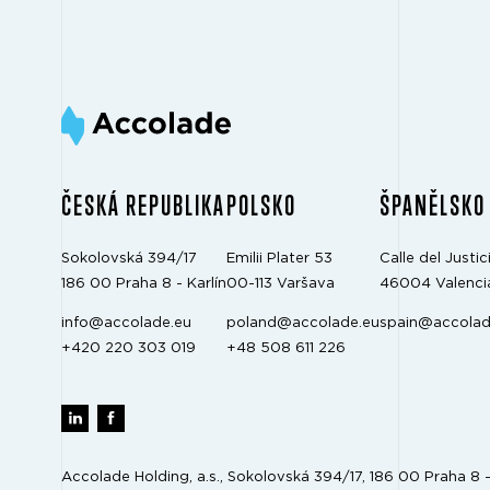
ČESKÁ REPUBLIKA
POLSKO
ŠPANĚLSKO
Sokolovská 394/17
Emilii Plater 53
Calle del Justici
186 00 Praha 8 - Karlín
00-113 Varšava
46004 Valenci
info@accolade.eu
poland@accolade.eu
spain@accolad
+420 220 303 019
+48 508 611 226
Accolade Holding, a.s., Sokolovská 394/17, 186 00 Praha 8 - 