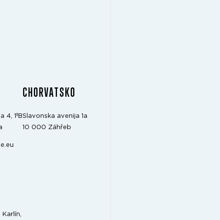
CHORVATSKO
a 4, 1ºB
Slavonska avenija 1a
a
10 000 Záhřeb
e.eu
Karlín,