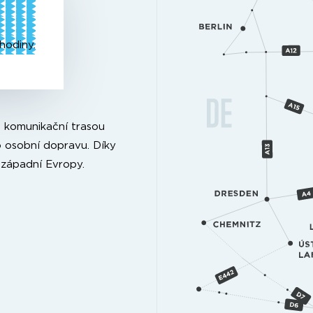
hodiny.
u komunikační trasou
o osobní dopravu. Díky
mi západní Evropy.