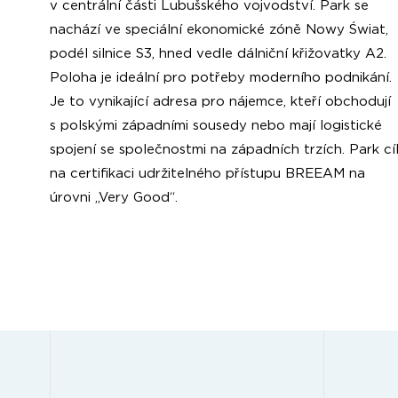
v centrální části Lubušského vojvodství. Park se
nachází ve speciální ekonomické zóně Nowy Świat,
podél silnice S3, hned vedle dálniční křižovatky A2.
Poloha je ideální pro potřeby moderního podnikání.
Je to vynikající adresa pro nájemce, kteří obchodují
s polskými západními sousedy nebo mají logistické
spojení se společnostmi na západních trzích. Park cíl
na certifikaci udržitelného přístupu BREEAM na
úrovni „Very Good“.