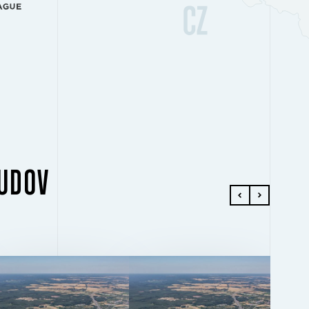
BUDOV
BUDOVA 1
BUDOVA 1
2
2
35 765 M
7 159 M