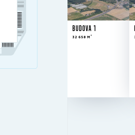
BUDOVA 1
2
32 658 M
Plánovaný
STAV
10 m
SVĚTLÁ VÝŠKA
12 m × 24
RASTR SLOUPŮ
m