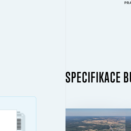
SPECIFIKACE 
BUDOVA 1
2
32 658 M