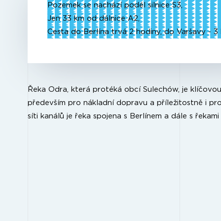
Pozemek se nachází podél silnice S3,
Jen 33 km od dálnice A2,
Cesta do Berlína trvá 2 hodiny, do Varšavy - 3 
Řeka Odra, která protéká obcí Sulechów, je klíčovo
především pro nákladní dopravu a příležitostně i pr
síti kanálů je řeka spojena s Berlínem a dále s řeka