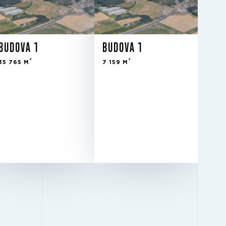
BUDOVA 1
BUDOVA 1
2
2
35 765 M
7 159 M
Plánovaný
Plánovaný
STAV
STAV
10 m
10 m
SVĚTLÁ VÝŠKA
SVĚTLÁ VÝŠKA
12 m × 24
12 m × 24
RASTR SLOUPŮ
RASTR SLOUPŮ
m
m