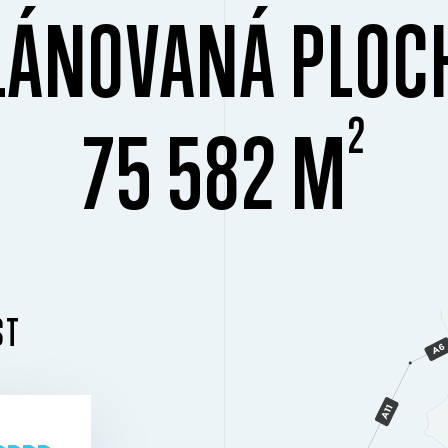
LÁNOVANÁ PLOC
2
75 582 M
ST