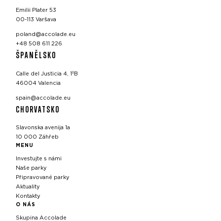
Emilii Plater 53
00-113 Varšava
poland@accolade.eu
+48 508 611 226
ŠPANĚLSKO
Calle del Justicia 4, 1ºB
46004 Valencia
spain@accolade.eu
CHORVATSKO
Slavonska avenija 1a
10 000 Záhřeb
MENU
Investujte s námi
Naše parky
Připravované parky
Aktuality
Kontakty
O NÁS
Skupina Accolade