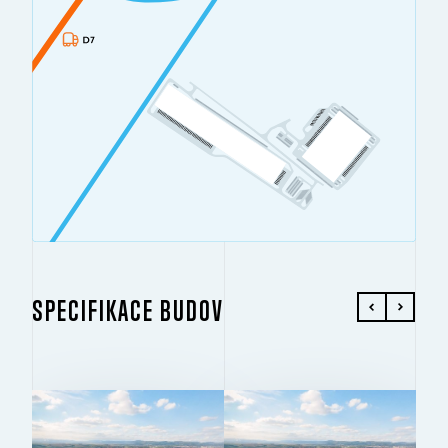
SPECIFIKACE BUDOV
BUDOVA 1.1
BUDOVA 2.1
2
2
25 754 M
41 032 M