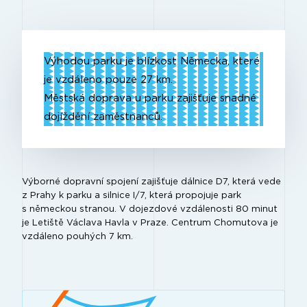
Výhodou parku je blízkost Německa, které
je vzdáleno pouze 27 km.
Městská doprava u parku zajišťuje snadné
dojíždění zaměstnanců.
Výborné dopravní spojení zajišťuje dálnice D7, která vede
z Prahy k parku a silnice I/7, která propojuje park
s německou stranou. V dojezdové vzdálenosti 80 minut
je Letiště Václava Havla v Praze. Centrum Chomutova je
vzdáleno pouhých 7 km.