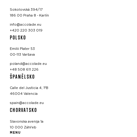
Sokolovská 394/17
186 00 Praha 8 - Karlín
info@accolade.eu
+420 220 303 019
POLSKO
Emilii Plater 53
00-113 Varšava
poland@accolade.eu
+48 508 611 226
ŠPANĚLSKO
Calle del Justicia 4, 1ºB
46004 Valencia
spain@accolade.eu
CHORVATSKO
Slavonska avenija 1a
10 000 Záhřeb
MENU