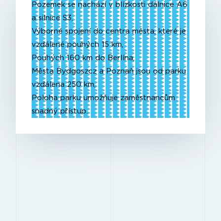
Pozemek se nachází v blízkosti dálnice A6
a silnice S3,
Výborné spojení do centra města, které je
vzdálené pouhých 15 km,
Pouhých 160 km do Berlína,
Města Bydgoszcz a Poznaň jsou od parku
vzdálena 250 km,
Poloha parku umožňuje zaměstnancům
snadný přístup.