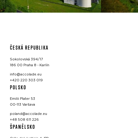
ČESKÁ REPUBLIKA
Sokolovská 394/17
186 00 Praha 8 - Karlín
info@accolade.eu
+420 220 303 019
POLSKO
Emilii Plater 53
00-113 Varšava
poland@accolade.eu
+48 508 611 226
ŠPANĚLSKO