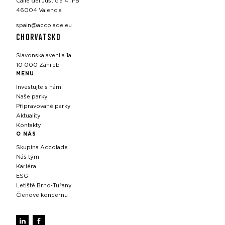
Calle del Justicia 4, 1ºB
46004 Valencia
spain@accolade.eu
CHORVATSKO
Slavonska avenija 1a
10 000 Záhřeb
MENU
Investujte s námi
Naše parky
Připravované parky
Aktuality
Kontakty
O NÁS
Skupina Accolade
Náš tým
Kariéra
ESG
Letiště Brno‑Tuřany
Členové koncernu