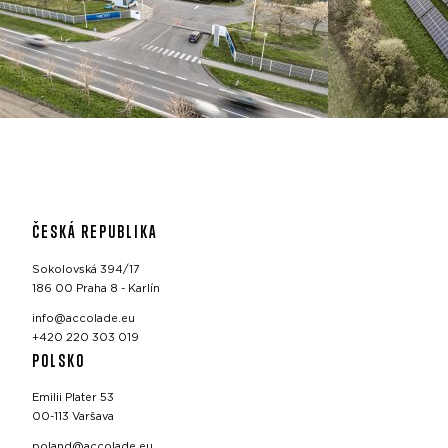
ČESKÁ REPUBLIKA
Sokolovská 394/17
186 00 Praha 8 - Karlín
info@accolade.eu
+420 220 303 019
POLSKO
Emilii Plater 53
00-113 Varšava
poland@accolade.eu