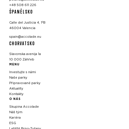
+48 508 611 226
ŠPANĚLSKO
Calle del Justicia 4, 1ºB
46004 Valencia
spain@accolade.eu
CHORVATSKO
Slavonska avenija 1a
10 000 Záhřeb
MENU
Investujte s námi
Naše parky
Připravované parky
Aktuality
Kontakty
O NÁS
Skupina Accolade
Náš tým
Kariéra
ESG
Letiště Brno‑Tuřany