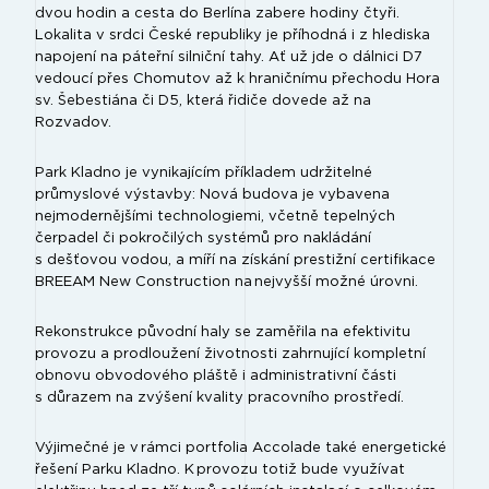
dvou hodin a cesta do Berlína zabere hodiny čtyři.
Lokalita v srdci České republiky je příhodná i z hlediska
napojení na páteřní silniční tahy. Ať už jde o dálnici D7
vedoucí přes Chomutov až k hraničnímu přechodu Hora
sv. Šebestiána či D5, která řidiče dovede až na
Rozvadov.
Park Kladno je vynikajícím příkladem udržitelné
průmyslové výstavby: Nová budova je vybavena
nejmodernějšími technologiemi, včetně tepelných
čerpadel či pokročilých systémů pro nakládání
s dešťovou vodou, a míří na získání prestižní certifikace
BREEAM New Construction na nejvyšší možné úrovni.
Rekonstrukce původní haly se zaměřila na efektivitu
provozu a prodloužení životnosti zahrnující kompletní
obnovu obvodového pláště i administrativní části
s důrazem na zvýšení kvality pracovního prostředí.
Výjimečné je v rámci portfolia Accolade také energetické
řešení Parku Kladno. K provozu totiž bude využívat