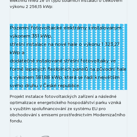
elektřinu hned ze tří typů solárních instalací o celkovém
výkonu 2 256,15 kWp:
Pozemní fotovoltaické elektrárny s instalovaným
výkonem 351 kWp,
střešní instalace na nové hale o výkonu 1 323,27
kWp a
dodatečně instalované střešní fotovoltaiky ve
formě lepených flexibilních panelů na původní hale
s výkonem 581,88 kWp, která se řadí k největším
svého druhu v České republice.
Projekt instalace fotovoltaických zařízení a následné
optimalizace energetického hospodářství parku vzniká
s využitím spolufinancování ze systému EU pro
obchodování s emisemi prostřednictvím Modernizačního
fondu.