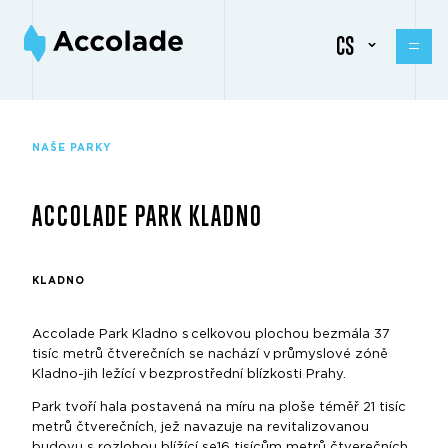
CS
NAŠE PARKY
ACCOLADE PARK KLADNO
KLADNO
Accolade Park Kladno s celkovou plochou bezmála 37
tisíc metrů čtverečních se nachází v průmyslové zóně
Kladno-jih ležící v bezprostřední blízkosti Prahy.
Park tvoří hala postavená na míru na ploše téměř 21 tisíc
metrů čtverečních, jež navazuje na revitalizovanou
budovu s rozlohou blížící se16 tisícům metrů čtverečních.