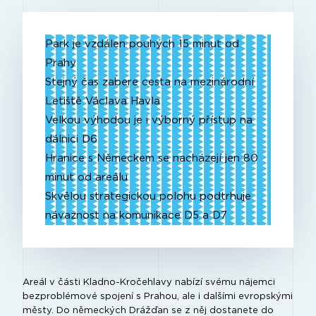
Park je vzdálen pouhých 15 minut od
Prahy
Stejný čas zabere cesta na mezinárodní
Letiště Václava Havla
Velkou výhodou je i výborný přístup na
dálnici D6
Hranice s Německem se nacházejí jen 80
minut od areálu
Skvělou strategickou polohu podtrhuje
návaznost na komunikace D5 a D7
Areál v části Kladno-Kročehlavy nabízí svému nájemci
bezproblémové spojení s Prahou, ale i dalšími evropskými
městy. Do německých Drážďan se z něj dostanete do