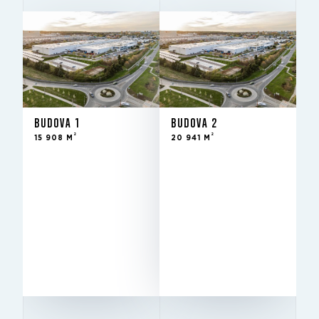
BUDOVA 1
BUDOVA 2
2
2
15 908 M
20 941 M
BUDOVA 1
BUDOVA 2
2
2
15 908 M
20 941 M
Pronajato
STAV
2
Pronajato
20 941 m
STAV
K PRONÁJMU
10 m
10 m
SVĚTLÁ VÝŠKA
SVĚTLÁ VÝŠKA
12 m × 24
12 m × 24
RASTR SLOUPŮ
RASTR SLOUPŮ
m
m