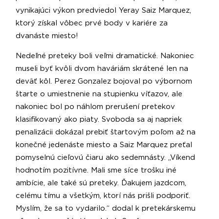
vynikajúci výkon predviedol Yeray Saiz Marquez,
ktorý získal vôbec prvé body v kariére za
dvanáste miesto!
Nedeľné preteky boli veľmi dramatické. Nakoniec
museli byť kvôli dvom haváriám skrátené len na
deväť kôl. Perez Gonzalez bojoval po výbornom
štarte o umiestnenie na stupienku víťazov, ale
nakoniec bol po náhlom prerušení pretekov
klasifikovaný ako piaty. Svoboda sa aj napriek
penalizácii dokázal prebiť štartovým poľom až na
konečné jedenáste miesto a Saiz Marquez preťal
pomyselnú cieľovú čiaru ako sedemnásty. „Víkend
hodnotím pozitívne. Mali sme síce trošku iné
ambície, ale také sú preteky. Ďakujem jazdcom,
celému tímu a všetkým, ktorí nás prišli podporiť.
Myslím, že sa to vydarilo.“ dodal k pretekárskemu