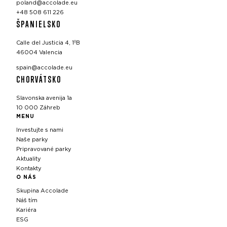
poland@accolade.eu
+48 508 611 226
ŠPANIELSKO
Calle del Justicia 4, 1ºB
46004 Valencia
spain@accolade.eu
CHORVÁTSKO
Slavonska avenija 1a
10 000 Záhreb
MENU
Investujte s nami
Naše parky
Pripravované parky
Aktuality
Kontakty
O NÁS
Skupina Accolade
Náš tím
Kariéra
ESG