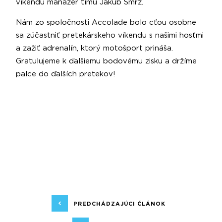
víkendu manažér tímu Jakub Smrž.
Nám zo spoločnosti Accolade bolo cťou osobne
sa zúčastniť pretekárskeho víkendu s našimi hosťmi
a zažiť adrenalín, ktorý motošport prináša.
Gratulujeme k ďalšiemu bodovému zisku a držíme
palce do ďalších pretekov!
PREDCHÁDZAJÚCI ČLÁNOK