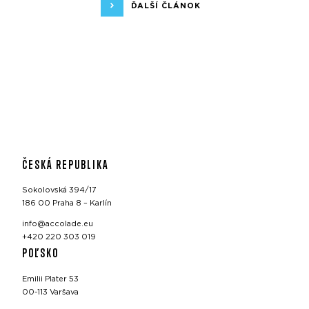
ĎALŠÍ ČLÁNOK
ČESKÁ REPUBLIKA
Sokolovská 394/17
186 00 Praha 8 – Karlín
info@accolade.eu
+420 220 303 019
POĽSKO
Emilii Plater 53
00-113 Varšava