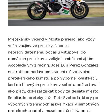
Pretekársky víkend v Moste priniesol ako vždy
veľmi zaujímavé preteky. Napriek
nepredvídateľnému počasiu vstupoval do
domácich pretekov s veľkými ambíciami aj tím
Accolade Smrž racing. José Luis Perez Gonzalez
nestratil po nedávnom zranení nič zo svojho
pretekárskeho kumštu a po výbornej kvalifikácii,
keď do hlavných pretekov v sobotu odštartoval
ako piaty, dokázal získať body za desiate miesto.
Smoliarske preteky zažil Petr Svoboda, ktorý po
výborných tréningoch aj kvalifikácii v samotných
pretekoch spadol a musel odstúpiť. Naopak,