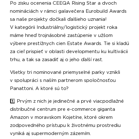
Po zisku ocenenia CEEQA Rising Star a dvoch
nomináciách v rámci galavečera Eurobuild Awards
sa naše projekty dočkali ďalšieho uznania!
V kategórii Industriálny/logistický projekt roka
máme hneď trojnásobné zastúpenie v užšom
výbere prestížnych cien Estate Awards. Tie si kladú
za cieľ prispieť v oblasti developmentu ku kultivácii
trhu, a tak sa zasadiť aj o jeho ďalší rast.
Všetky tri nominované priemyselné parky vznikli
v spolupráci s naším partnerom spoločnosťou
Panattoni. A ktoré sú to?
1️⃣ Prvým z nich je jedinečné a prvé viacpodlažné
distribučné centrum pre e-commerce giganta
Amazon v moravskom Kojetíne, ktoré okrem
zodpovedného prístupu k životnému prostrediu
vyniká aj supermoderným zázemím.