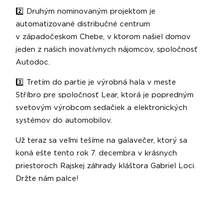
2️⃣ Druhým nominovaným projektom je
automatizované distribučné centrum
v západočeskom Chebe, v ktorom našiel domov
jeden z našich inovatívnych nájomcov, spoločnosť
Autodoc.
3️⃣ Tretím do partie je výrobná hala v meste
Stříbro pre spoločnosť Lear, ktorá je popredným
svetovým výrobcom sedačiek a elektronických
systémov do automobilov.
Už teraz sa veľmi tešíme na galavečer, ktorý sa
koná ešte tento rok 7. decembra v krásnych
priestoroch Rajskej záhrady kláštora Gabriel Loci.
Držte nám palce!