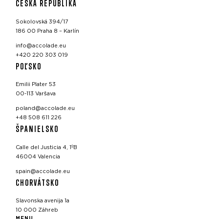
ČESKÁ REPUBLIKA
Sokolovská 394/17
186 00 Praha 8 – Karlín
info@accolade.eu
+420 220 303 019
POĽSKO
Emilii Plater 53
00-113 Varšava
poland@accolade.eu
+48 508 611 226
ŠPANIELSKO
Calle del Justicia 4, 1ºB
46004 Valencia
spain@accolade.eu
CHORVÁTSKO
Slavonska avenija 1a
10 000 Záhreb
MENU