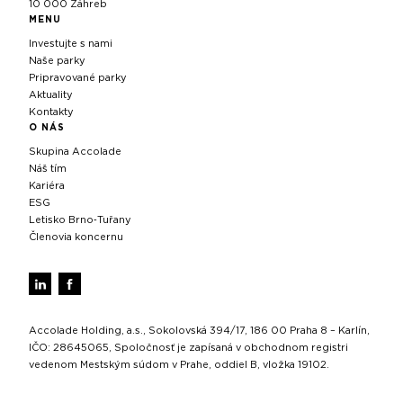
10 000 Záhreb
MENU
Investujte s nami
Naše parky
Pripravované parky
Aktuality
Kontakty
O NÁS
Skupina Accolade
Náš tím
Kariéra
ESG
Letisko Brno‑Tuřany
Členovia koncernu
Accolade Holding, a.s., Sokolovská 394/17, 186 00 Praha 8 – Karlín,
IČO: 28645065, Spoločnosť je zapísaná v obchodnom registri
vedenom Mestským súdom v Prahe, oddiel B, vložka 19102.