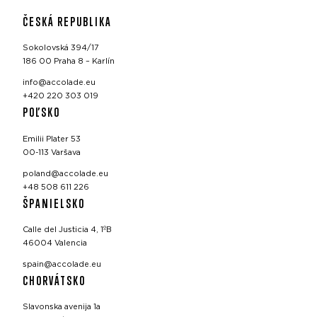
ČESKÁ REPUBLIKA
Sokolovská 394/17
186 00 Praha 8 – Karlín
info@accolade.eu
+420 220 303 019
POĽSKO
Emilii Plater 53
00-113 Varšava
poland@accolade.eu
+48 508 611 226
ŠPANIELSKO
Calle del Justicia 4, 1ºB
46004 Valencia
spain@accolade.eu
CHORVÁTSKO
Slavonska avenija 1a