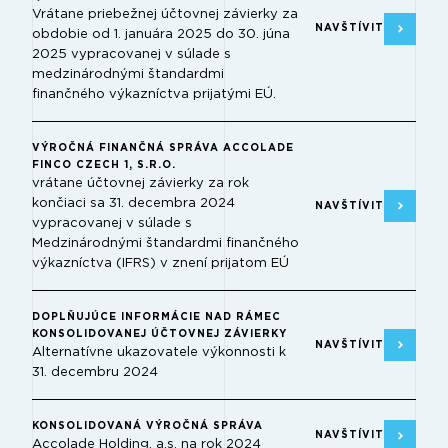
Vrátane priebežnej účtovnej závierky za
NAVŠTÍVIT
obdobie od 1. januára 2025 do 30. júna
2025 vypracovanej v súlade s
medzinárodnými štandardmi
finančného výkazníctva prijatými EÚ.
VÝROČNÁ FINANČNÁ SPRÁVA ACCOLADE
FINCO CZECH 1, S.R.O.
vrátane účtovnej závierky za rok
končiaci sa 31. decembra 2024
NAVŠTÍVIT
vypracovanej v súlade s
Medzinárodnými štandardmi finančného
výkazníctva (IFRS) v znení prijatom EÚ
DOPLŇUJÚCE INFORMÁCIE NAD RÁMEC
KONSOLIDOVANEJ ÚČTOVNEJ ZÁVIERKY
NAVŠTÍVIT
Alternatívne ukazovatele výkonnosti k
31. decembru 2024
KONSOLIDOVANÁ VÝROČNÁ SPRÁVA
NAVŠTÍVIT
Accolade Holding, a.s. na rok 2024