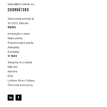
spain@accolade.eu
CHORVÁTSKO
Slavonska avenija 1a
10 000 Záhreb
MENU
Investujte s nami
Naše parky
Pripravované parky
Aktuality
Kontakty
O NÁS
Skupina Accolade
Náš tím
Kariéra
ESG
Letisko Brno‑Tuřany
Členovia koncernu