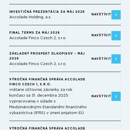
INVESTIČNÁ PREZENTÁCIA ZA MÁJ 2026
NAVŠTÍVIT
Accolade Holding, a.s.
FINAL TERMS ZA MÁJ 2026
NAVŠTÍVIT
Accolade Finco Czech 2, s.r.o.
ZÁKLADNÝ PROSPEKT DLHOPISOV – MÁJ
2026
NAVŠTÍVIT
Accolade Finco Czech 2, s.r.o.
VÝROČNÁ FINANČNÁ SPRÁVA ACCOLADE
FINCO CZECH 1, S.R.O.
vrátane účtovnej závierky za rok
končiaci sa 31. decembra 2025
NAVŠTÍVIT
vypracovanej v súlade s
Medzinárodnými štandardmi finančného
výkazníctva (IFRS) v znení prijatom EÚ
VÝROČNÁ FINANČNÁ SPRÁVA ACCOLADE