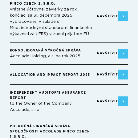
FINCO CZECH 2, S.R.O.
vrátane účtovnej závierky za rok
končiaci sa 31. decembra 2025
NAVŠTÍVIT
vypracovanej v súlade s
Medzinárodnými štandardmi finančného
výkazníctva (IFRS) v znení prijatom EÚ
KONSOLIDOVANÁ VÝROČNÁ SPRÁVA
NAVŠTÍVIT
Accolade Holding, a.s. na rok 2025
NAVŠTÍVIT
ALLOCATION AND IMPACT REPORT 2025
INDEPENDENT AUDITOR'S ASSURANCE
REPORT
NAVŠTÍVIT
to the Owner of the Company
Accolade, s.r.o.
POLROČNÁ FINANČNÁ SPRÁVA
SPOLOČNOSTI ACCOLADE FINCO CZECH
1, S.R.O.