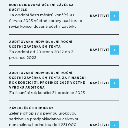
KONSOLIDOVANÁ ÚČETNÍ ZÁVĚRKA
RUČITELE
Za období šesti měsíců končící 30.
NAVŠTÍVIT
června 2023 včetně zprávy auditora o
revizi konsolidované účetní závěrky
AUDITOVANÁ INDIVIDUÁLNÍ ROČNÍ
ÚČETNÍ ZÁVĚRKA EMITENTA
NAVŠTÍVIT
Za období od 29 srpna 2022 do 31.
prosince 2022
AUDITOVANÁ INDIVIDUÁLNÍ ROČNÍ
ÚČETNÍ ZÁVĚRKA EMITENTA ZA FINANČNÍ
ROK KONČÍCÍ 31. PROSINCE 2023 VČETNĚ
NAVŠTÍVIT
VÝROKU AUDITORA
Za finanční rok končící 31. prosince 2023
ZÁVEREČNÉ PODMIENKY
Zelené dlhopisy s pevnou úrokovou
sadzbou s predpokladanou celkovou
nominálnou hodnotou do 1 251 000
NAVŠTÍVIT