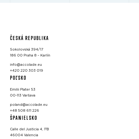
ČESKÁ REPUBLIKA
Sokolovská 394/17
186 00 Praha 8 – Karlín
info@accolade.eu
+420 220 303 019
POĽSKO
Emilii Plater 53
00-113 Varšava
poland@accolade.eu
+48 508 611 226
ŠPANIELSKO
Calle del Justicia 4, 1ºB
46004 Valencia