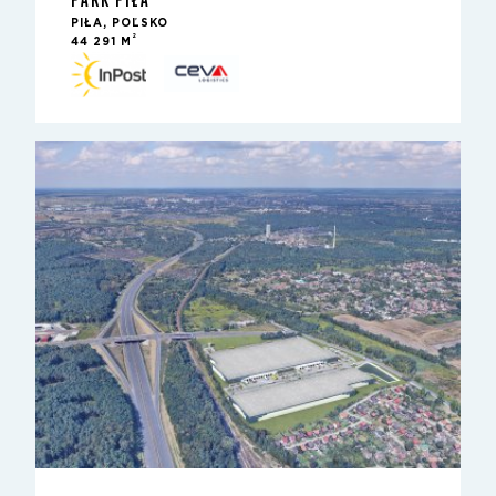
PIŁA, POĽSKO
2
44 291 M