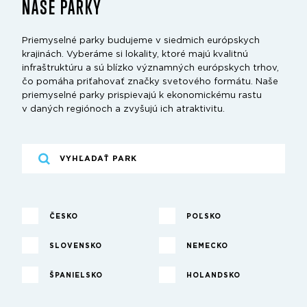
NAŠE PARKY
Priemyselné parky budujeme v siedmich európskych
krajinách. Vyberáme si lokality, ktoré majú kvalitnú
infraštruktúru a sú blízko významných európskych trhov,
čo pomáha priťahovať značky svetového formátu. Naše
priemyselné parky prispievajú k ekonomickému rastu
v daných regiónoch a zvyšujú ich atraktivitu.
ČESKO
POĽSKO
SLOVENSKO
NEMECKO
ŠPANIELSKO
HOLANDSKO