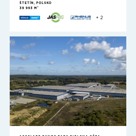
ŠTETÍN, POĽSKO
2
39 993 M
+ 2