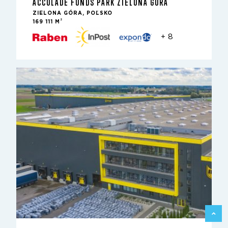
ACCOLADE FUNDS PARK ZIELONA GÓRA
ZIELONA GÓRA, POĽSKO
2
169 111 M
+ 8
SPÄŤ 