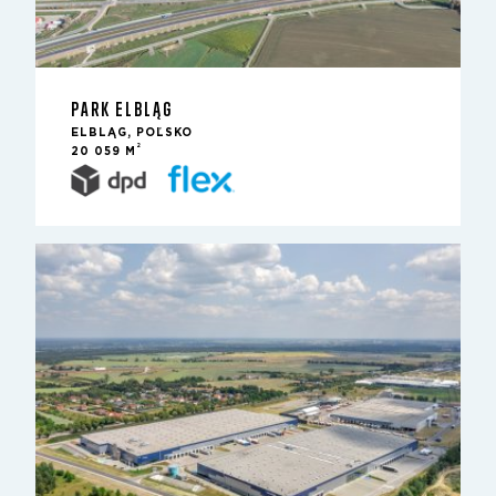
PARK ELBLĄG
ELBLĄG, POĽSKO
2
20 059 M