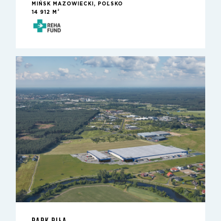
MIŃSK MAZOWIECKI, POĽSKO
2
14 912 M
PARK PIŁA