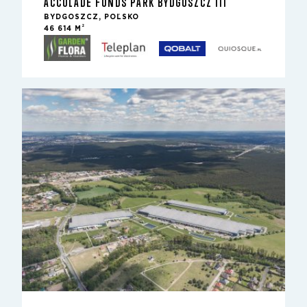
ACCOLADE FUNDS PARK BYDGOSZCZ III
BYDGOSZCZ, POĽSKO
2
46 614 M