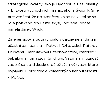
strategické lokality, ako je Bydhošť, a tiež lokality
v blízkosti východných hraníc, ako je Świdnik. Sme
presvedčení, že po skončení vojny na Ukrajine sa
rola poľského trhu ešte zvýši,“ povedal počas
panela Jarek Wnuk.
Za energický a pútavý dialóg ďakujeme aj ďalším
účastníkom panela – Patrycji Dzikowskej, Rafałovi
Bruskému, Jarosławovi Czechowiczovi, Marcinovi
Sabalovi a Tomaszovi Gnichovi. Vážime si možnosť
zapojiť sa do diskusie o dôležitých výzvach, ktoré
ovplyvňujú prostredie komerčných nehnuteľností
v Poľsku.