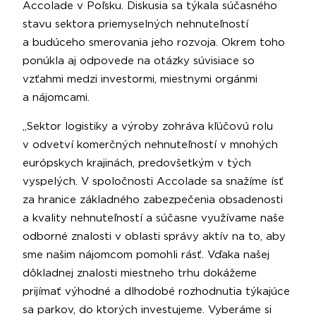
Accolade v Poľsku. Diskusia sa týkala súčasného
stavu sektora priemyselných nehnuteľností
a budúceho smerovania jeho rozvoja. Okrem toho
ponúkla aj odpovede na otázky súvisiace so
vzťahmi medzi investormi, miestnymi orgánmi
a nájomcami.
„Sektor logistiky a výroby zohráva kľúčovú rolu
v odvetví komerčných nehnuteľností v mnohých
európskych krajinách, predovšetkým v tých
vyspelých. V spoločnosti Accolade sa snažíme ísť
za hranice základného zabezpečenia obsadenosti
a kvality nehnuteľností a súčasne využívame naše
odborné znalosti v oblasti správy aktív na to, aby
sme našim nájomcom pomohli rásť. Vďaka našej
dôkladnej znalosti miestneho trhu dokážeme
prijímať výhodné a dlhodobé rozhodnutia týkajúce
sa parkov, do ktorých investujeme. Vyberáme si