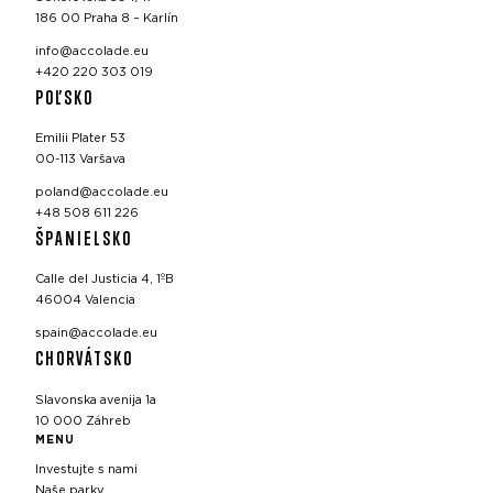
186 00 Praha 8 – Karlín
info@accolade.eu
+420 220 303 019
POĽSKO
Emilii Plater 53
00-113 Varšava
poland@accolade.eu
+48 508 611 226
ŠPANIELSKO
Calle del Justicia 4, 1ºB
46004 Valencia
spain@accolade.eu
CHORVÁTSKO
Slavonska avenija 1a
10 000 Záhreb
MENU
Investujte s nami
Naše parky