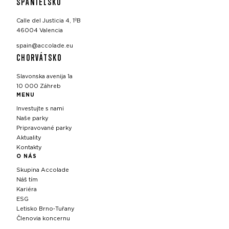
ŠPANIELSKO
Calle del Justicia 4, 1ºB
46004 Valencia
spain@accolade.eu
CHORVÁTSKO
Slavonska avenija 1a
10 000 Záhreb
MENU
Investujte s nami
Naše parky
Pripravované parky
Aktuality
Kontakty
O NÁS
Skupina Accolade
Náš tím
Kariéra
ESG
Letisko Brno‑Tuřany
Členovia koncernu