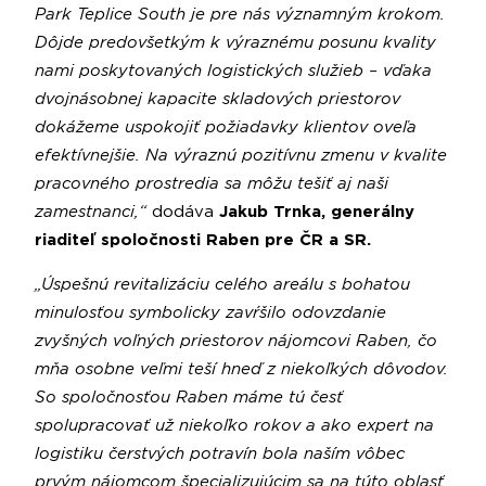
Park Teplice South je pre nás významným krokom.
Dôjde predovšetkým k výraznému posunu kvality
nami poskytovaných logistických služieb – vďaka
dvojnásobnej kapacite skladových priestorov
dokážeme uspokojiť požiadavky klientov oveľa
efektívnejšie. Na výraznú pozitívnu zmenu v kvalite
pracovného prostredia sa môžu tešiť aj naši
zamestnanci,“
dodáva
Jakub Trnka, generálny
riaditeľ spoločnosti Raben pre ČR a SR.
„Úspešnú revitalizáciu celého areálu s bohatou
minulosťou symbolicky zavŕšilo odovzdanie
zvyšných voľných priestorov nájomcovi Raben, čo
mňa osobne veľmi teší hneď z niekoľkých dôvodov.
So spoločnosťou Raben máme tú česť
spolupracovať už niekoľko rokov a ako expert na
logistiku čerstvých potravín bola naším vôbec
prvým nájomcom špecializujúcim sa na túto oblasť.