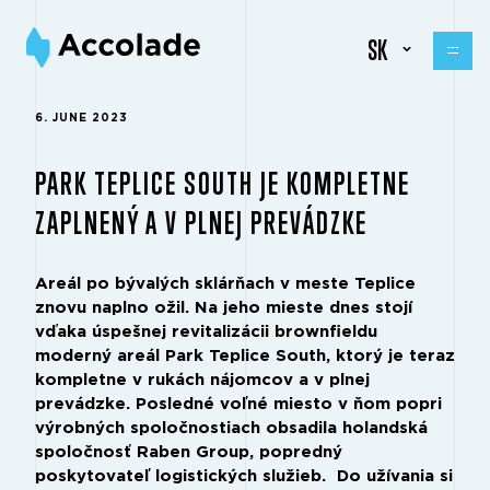
SK
6. JUNE 2023
PARK TEPLICE SOUTH JE KOMPLETNE
ZAPLNENÝ A V PLNEJ PREVÁDZKE
Areál po bývalých sklárňach v meste Teplice
znovu naplno ožil. Na jeho mieste dnes stojí
vďaka úspešnej revitalizácii brownfieldu
moderný areál Park Teplice South, ktorý je teraz
kompletne v rukách nájomcov a v plnej
prevádzke. Posledné voľné miesto v ňom popri
výrobných spoločnostiach obsadila holandská
spoločnosť Raben Group, popredný
poskytovateľ logistických služieb. Do užívania si