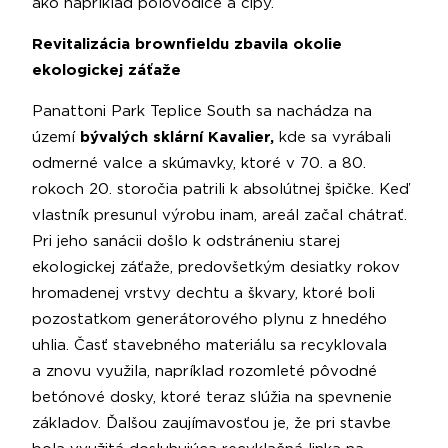
ako napríklad polovodiče a čipy.
Revitalizácia brownfieldu zbavila okolie
ekologickej záťaže
Panattoni Park Teplice South sa nachádza na
území
bývalých sklární Kavalier,
kde sa vyrábali
odmerné valce a skúmavky, ktoré v 70. a 80.
rokoch 20. storočia patrili k absolútnej špičke. Keď
vlastník presunul výrobu inam, areál začal chátrať.
Pri jeho sanácii došlo k odstráneniu starej
ekologickej záťaže, predovšetkým desiatky rokov
hromadenej vrstvy dechtu a škvary, ktoré boli
pozostatkom generátorového plynu z hnedého
uhlia. Časť stavebného materiálu sa recyklovala
a znovu využila, napríklad rozomleté pôvodné
betónové dosky, ktoré teraz slúžia na spevnenie
základov. Ďalšou zaujímavosťou je, že pri stavbe