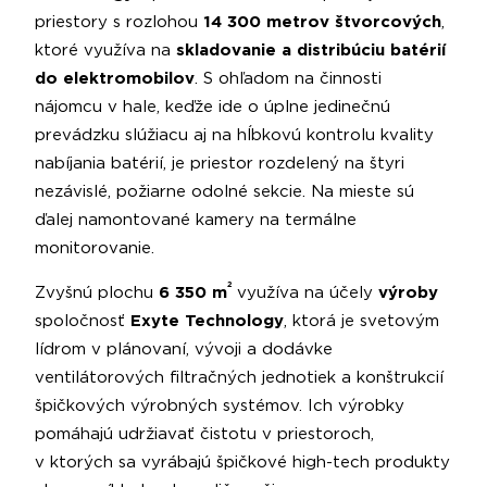
priestory s rozlohou
14 300 metrov štvorcových
,
ktoré využíva na
skladovanie a distribúciu batérií
do elektromobilov
. S ohľadom na činnosti
nájomcu v hale, keďže ide o úplne jedinečnú
prevádzku slúžiacu aj na hĺbkovú kontrolu kvality
nabíjania batérií, je priestor rozdelený na štyri
nezávislé, požiarne odolné sekcie. Na mieste sú
ďalej namontované kamery na termálne
monitorovanie.
2
Zvyšnú plochu
6 350 m
využíva na účely
výroby
spoločnosť
Exyte Technology
, ktorá je svetovým
lídrom v plánovaní, vývoji a dodávke
ventilátorových filtračných jednotiek a konštrukcií
špičkových výrobných systémov. Ich výrobky
pomáhajú udržiavať čistotu v priestoroch,
v ktorých sa vyrábajú špičkové high-tech produkty