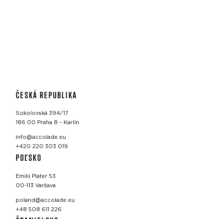
ČESKÁ REPUBLIKA
Sokolovská 394/17
186 00 Praha 8 – Karlín
info@accolade.eu
+420 220 303 019
POĽSKO
Emilii Plater 53
00-113 Varšava
poland@accolade.eu
+48 508 611 226