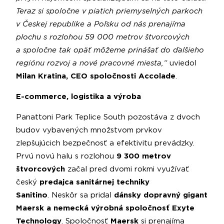
Teraz si spoločne v piatich priemyselných parkoch
v Českej republike a Poľsku od nás prenajíma
plochu s rozlohou 59 000 metrov štvorcových
a spoločne tak opäť môžeme prinášať do ďalšieho
regiónu rozvoj a nové pracovné miesta,“
uviedol
Milan Kratina, CEO spoločnosti Accolade
.
E-commerce, logistika a výroba
Panattoni Park Teplice South pozostáva z dvoch
budov vybavených množstvom prvkov
zlepšujúcich bezpečnosť a efektivitu prevádzky.
Prvú novú halu s rozlohou
9 300 metrov
štvorcových
začal pred dvomi rokmi využívať
český
predajca sanitárnej techniky
Sanitino
.
Neskôr sa pridal
dánsky dopravný gigant
Maersk a nemecká výrobná spoločnosť Exyte
Technology
. Spoločnosť
Maersk
si prenajíma