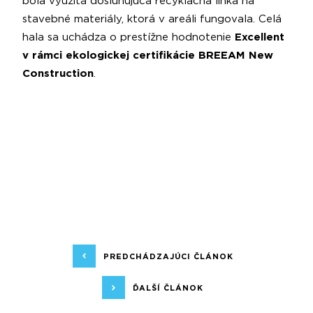
bola využitá dosluhujúca recyklačná linka na
stavebné materiály, ktorá v areáli fungovala. Celá
hala sa uchádza o prestížne hodnotenie
Excellent
v rámci ekologickej certifikácie BREEAM New
Construction
.
PREDCHÁDZAJÚCI ČLÁNOK
ĎALŠÍ ČLÁNOK