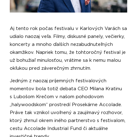
Aj tento rok počas festivalu v Karlových Varách sa
udialo naozaj veľa. Filmy, diskusné panely, večierky,
koncerty a mnoho ďalších nezabudnuteľných
okamžikov. Napriek tomu, že tohtoročný festival je
už bohužiaľ minulosťou, vrátime sa k nemu malou
okľukou pred záverečným zhrnutím.
Jedným z naozaj príjemných festivalových
momentov bola totiž debata CEO Milana Kratinu
s Lubošom Krečom v našom pohodovom
„halywoodskom“ prostredí Prosekárne Accolade.
Práve tak vznikol uvoľnený a zaujímavý rozhovor,
ktorý zhrnul okrem iného partnerstvo s festivalom,
cestu Accolade Industrial Fund či aktuálne
investičné trendy.