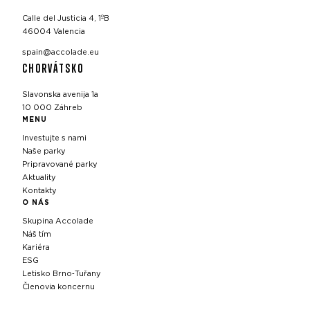
Calle del Justicia 4, 1ºB
46004 Valencia
spain@accolade.eu
CHORVÁTSKO
Slavonska avenija 1a
10 000 Záhreb
MENU
Investujte s nami
Naše parky
Pripravované parky
Aktuality
Kontakty
O NÁS
Skupina Accolade
Náš tím
Kariéra
ESG
Letisko Brno‑Tuřany
Členovia koncernu