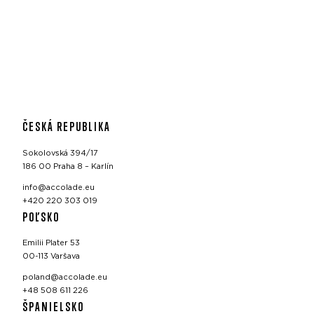
ČESKÁ REPUBLIKA
Sokolovská 394/17
186 00 Praha 8 – Karlín
info@accolade.eu
+420 220 303 019
POĽSKO
Emilii Plater 53
00-113 Varšava
poland@accolade.eu
+48 508 611 226
ŠPANIELSKO