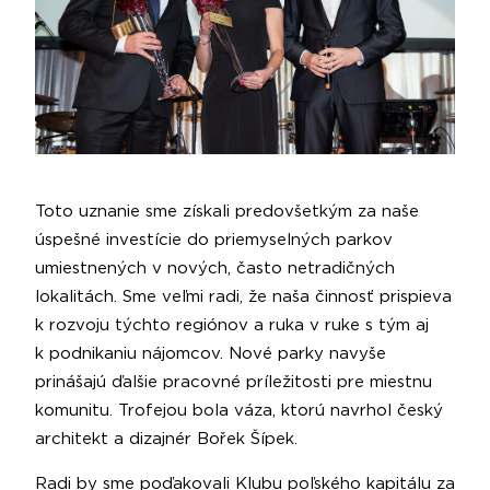
Toto uznanie sme získali predovšetkým za naše
úspešné investície do priemyselných parkov
umiestnených v nových, často netradičných
lokalitách. Sme veľmi radi, že naša činnosť prispieva
k rozvoju týchto regiónov a ruka v ruke s tým aj
k podnikaniu nájomcov. Nové parky navyše
prinášajú ďalšie pracovné príležitosti pre miestnu
komunitu. Trofejou bola váza, ktorú navrhol český
architekt a dizajnér Bořek Šípek.
Radi by sme poďakovali Klubu poľského kapitálu za