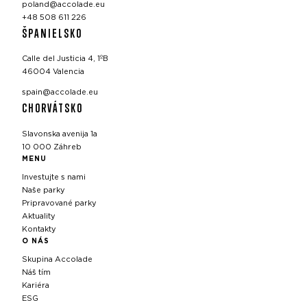
poland@accolade.eu
+48 508 611 226
ŠPANIELSKO
Calle del Justicia 4, 1ºB
46004 Valencia
spain@accolade.eu
CHORVÁTSKO
Slavonska avenija 1a
10 000 Záhreb
MENU
Investujte s nami
Naše parky
Pripravované parky
Aktuality
Kontakty
O NÁS
Skupina Accolade
Náš tím
Kariéra
ESG