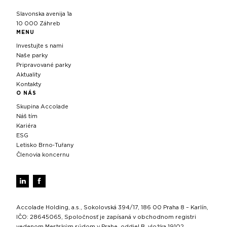
Slavonska avenija 1a
10 000 Záhreb
MENU
Investujte s nami
Naše parky
Pripravované parky
Aktuality
Kontakty
O NÁS
Skupina Accolade
Náš tím
Kariéra
ESG
Letisko Brno‑Tuřany
Členovia koncernu
Accolade Holding, a.s., Sokolovská 394/17, 186 00 Praha 8 – Karlín,
IČO: 28645065, Spoločnosť je zapísaná v obchodnom registri
vedenom Mestským súdom v Prahe, oddiel B, vložka 19102.