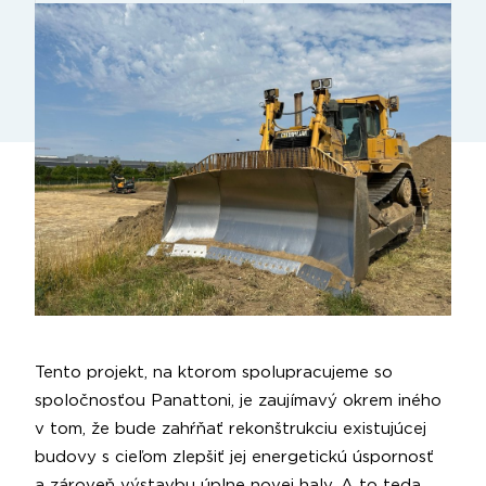
Tento projekt, na ktorom spolupracujeme so
spoločnosťou Panattoni, je zaujímavý okrem iného
v tom, že bude zahŕňať rekonštrukciu existujúcej
budovy s cieľom zlepšiť jej energetickú úspornosť
a zároveň výstavbu úplne novej haly. A to teda