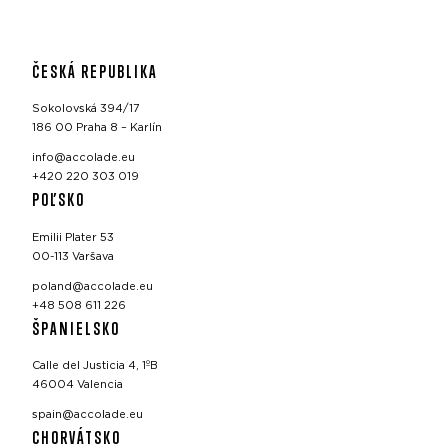
ČESKÁ REPUBLIKA
Sokolovská 394/17
186 00 Praha 8 – Karlín
info@accolade.eu
+420 220 303 019
POĽSKO
Emilii Plater 53
00-113 Varšava
poland@accolade.eu
+48 508 611 226
ŠPANIELSKO
Calle del Justicia 4, 1ºB
46004 Valencia
spain@accolade.eu
CHORVÁTSKO