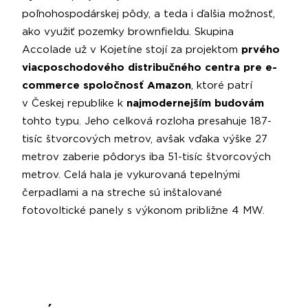
poľnohospodárskej pôdy, a teda i ďalšia možnosť,
ako využiť pozemky brownfieldu. Skupina
Accolade už v Kojetíne stojí za projektom
prvého
viacposchodového distribučného centra pre e-
commerce spoločnosť Amazon
, ktoré patrí
v Českej republike k
najmodernejším budovám
tohto typu. Jeho celková rozloha presahuje 187-
tisíc štvorcových metrov, avšak vďaka výške 27
metrov zaberie pôdorys iba 51-tisíc štvorcových
metrov. Celá hala je vykurovaná tepelnými
čerpadlami a na streche sú inštalované
fotovoltické panely s výkonom približne 4 MW.