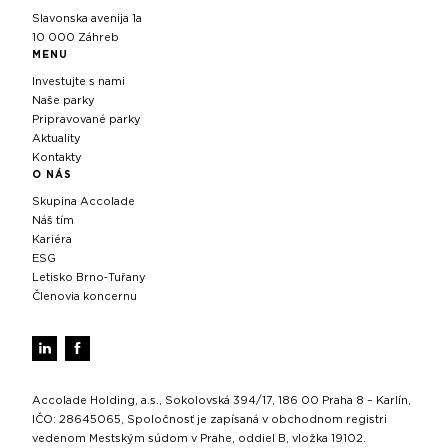
Slavonska avenija 1a
10 000 Záhreb
MENU
Investujte s nami
Naše parky
Pripravované parky
Aktuality
Kontakty
O NÁS
Skupina Accolade
Náš tím
Kariéra
ESG
Letisko Brno‑Tuřany
Členovia koncernu
Accolade Holding, a.s., Sokolovská 394/17, 186 00 Praha 8 – Karlín,
IČO: 28645065, Spoločnosť je zapísaná v obchodnom registri
vedenom Mestským súdom v Prahe, oddiel B, vložka 19102.