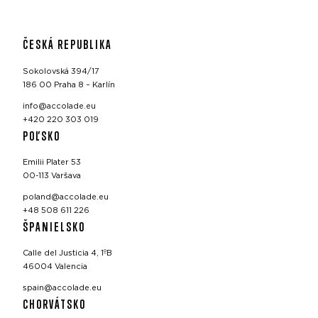
ČESKÁ REPUBLIKA
Sokolovská 394/17
186 00 Praha 8 – Karlín
info@accolade.eu
+420 220 303 019
POĽSKO
Emilii Plater 53
00-113 Varšava
poland@accolade.eu
+48 508 611 226
ŠPANIELSKO
Calle del Justicia 4, 1ºB
46004 Valencia
spain@accolade.eu
CHORVÁTSKO