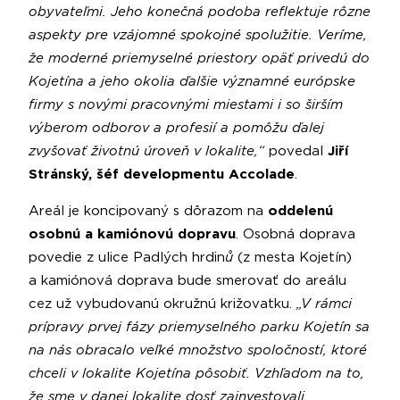
obyvateľmi. Jeho konečná podoba reflektuje rôzne
aspekty pre vzájomné spokojné spolužitie. Veríme,
že moderné priemyselné priestory opäť privedú do
Kojetína a jeho okolia ďalšie významné európske
firmy s novými pracovnými miestami i so širším
výberom odborov a profesií a pomôžu ďalej
zvyšovať životnú úroveň v lokalite,“
povedal
Jiří
Stránský, šéf developmentu Accolade
.
Areál je koncipovaný s dôrazom na
oddelenú
osobnú a kamiónovú dopravu
. Osobná doprava
povedie z ulice Padlých hrdin
ů
(z mesta Kojetín)
a kamiónová doprava bude smerovať do areálu
cez už vybudovanú okružnú križovatku.
„V rámci
prípravy prvej fázy priemyselného parku Kojetín sa
na nás obracalo veľké množstvo spoločností, ktoré
chceli v lokalite Kojetína pôsobiť. Vzhľadom na to,
že sme v danej lokalite dosť zainvestovali,