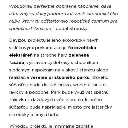
vybudovali perfektné dopravné napojenie, dáva
nám zmysel ďalej podporovať vznik ekonomického
hubu, ktorý tu odštartovalo robotické centrum pre
spoločnosť Amazon,“
dodal Stránský.
Devízou projektu je jeho ekologický návrh
s kľúčovými prvkami, ako je
fotovoltická
elektráreň
na streche haly,
zelenená
fasáda
,
výstavba cyklotrasy s chodníkom
s priamym napojením na vlakovú stanicu alebo
realizácia
verejne prístupného parku
, ktorého
súčasťou bude detské ihrisko, workout ihrisko,
lavičky a podobne. Park bude využívať spätnú
zálievku z dažďových vôd z areálu, ktorého
súčasťou bude napríklad aj miesto pre jašteričky,
chrobáky a hmyzí hotel.
Výhodou projektu je minimálne zabratie