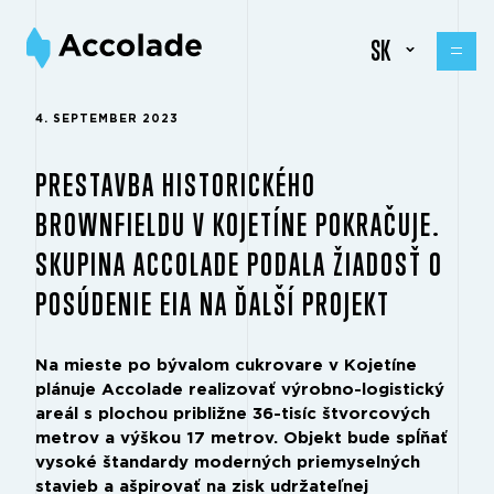
SK
4. SEPTEMBER 2023
PRESTAVBA HISTORICKÉHO
BROWNFIELDU V KOJETÍNE POKRAČUJE.
SKUPINA ACCOLADE PODALA ŽIADOSŤ O
POSÚDENIE EIA NA ĎALŠÍ PROJEKT
Na mieste po bývalom cukrovare v Kojetíne
plánuje Accolade realizovať výrobno-logistický
areál s plochou približne 36-tisíc štvorcových
metrov a výškou 17 metrov. Objekt bude spĺňať
vysoké štandardy moderných priemyselných
stavieb a ašpirovať na zisk udržateľnej