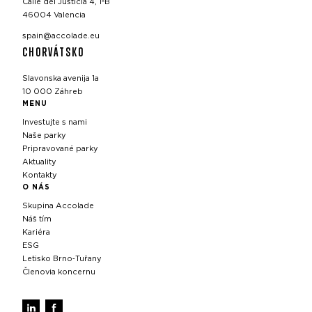
Calle del Justicia 4, 1ºB
46004 Valencia
spain@accolade.eu
CHORVÁTSKO
Slavonska avenija 1a
10 000 Záhreb
MENU
Investujte s nami
Naše parky
Pripravované parky
Aktuality
Kontakty
O NÁS
Skupina Accolade
Náš tím
Kariéra
ESG
Letisko Brno‑Tuřany
Členovia koncernu