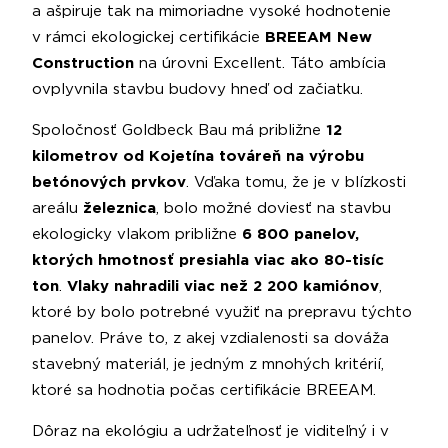
a ašpiruje tak na mimoriadne vysoké hodnotenie
v rámci ekologickej certifikácie
BREEAM New
Construction
na úrovni Excellent.
Táto ambícia
ovplyvnila stavbu budovy hneď od začiatku.
Spoločnosť Goldbeck Bau má približne
12
kilometrov od Kojetína továreň na výrobu
betónových prvkov
. Vďaka tomu, že je v blízkosti
areálu
železnica
, bolo možné doviesť na stavbu
ekologicky vlakom približne
6 800 panelov,
ktorých hmotnosť presiahla viac ako 80-tisíc
ton
.
Vlaky nahradili viac než 2 200 kamiónov
,
ktoré by bolo potrebné využiť na prepravu týchto
panelov. Práve to, z akej vzdialenosti sa dováža
stavebný materiál, je jedným z mnohých kritérií,
ktoré sa hodnotia počas certifikácie BREEAM.
Dôraz na ekológiu a udržateľnosť je viditeľný i v