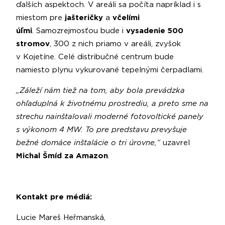
ďalších aspektoch. V areáli sa počíta napríklad i s
miestom pre
jašteričky
a
včelími
úľmi
.
Samozrejmosťou bude i
vysadenie 500
stromov
, 300 z nich priamo v areáli, zvyšok
v Kojetíne. Celé distribučné centrum bude
namiesto plynu vykurované tepelnými čerpadlami.
„Záleží nám tiež na tom, aby bola prevádzka
ohľaduplná k životnému prostrediu, a preto sme na
strechu nainštalovali moderné fotovoltické panely
s výkonom 4 MW. To pre predstavu prevyšuje
bežné domáce inštalácie o tri úrovne,“
uzavrel
Michal Šmíd za Amazon
.
Kontakt pre médiá:
Lucie Mareš Heřmanská,