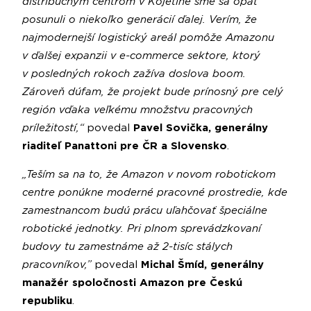
distribučným centrom v Kojetíne sme sa opäť
posunuli o niekoľko generácií ďalej. Verím, že
najmodernejší logistický areál pomôže Amazonu
v ďalšej expanzii v e-commerce sektore, ktorý
v posledných rokoch zažíva doslova boom.
Zároveň dúfam, že projekt bude prínosný pre celý
región vďaka veľkému množstvu pracovných
príležitostí,“
povedal
Pavel Sovička, generálny
riaditeľ Panattoni pre ČR a Slovensko
.
„Teším sa na to, že Amazon v novom robotickom
centre ponúkne moderné pracovné prostredie, kde
zamestnancom budú prácu uľahčovať špeciálne
robotické jednotky. Pri plnom sprevádzkovaní
budovy tu zamestnáme až 2-tisíc stálych
pracovníkov,”
povedal
Michal Šmíd, generálny
manažér spoločnosti Amazon pre Českú
republiku
.