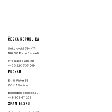
ČESKÁ REPUBLIKA
Sokolovská 394/17
186 00 Praha 8 – Karlín
info@accolade.eu
+420 220 303 019
POĽSKO
Emilii Plater 53
00-113 Varšava
poland@accolade.eu
+48 508 611 226
ŠPANIELSKO