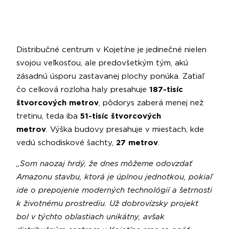
Distribučné centrum v Kojetíne je jedinečné nielen
svojou veľkosťou, ale predovšetkým tým, akú
zásadnú úsporu zastavanej plochy ponúka. Zatiaľ
čo celková rozloha haly presahuje
187-tisíc
štvorcových metrov
, pôdorys zaberá menej než
tretinu, teda iba
51-tisíc štvorcových
metrov
.
Výška budovy presahuje v miestach, kde
vedú schodiskové šachty,
27 metrov
.
„Som naozaj hrdý, že dnes môžeme odovzdať
Amazonu stavbu, ktorá je úplnou jednotkou, pokiaľ
ide o prepojenie moderných technológií a šetrnosti
k životnému prostrediu. Už dobrovízsky projekt
bol v týchto oblastiach unikátny, avšak