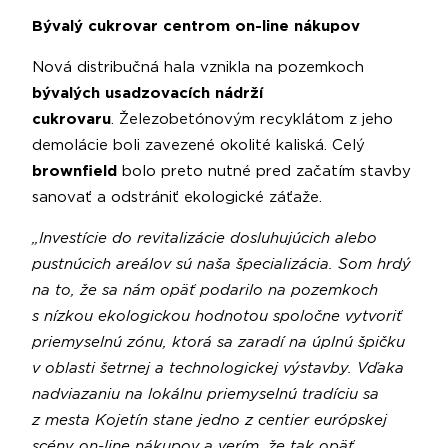
Bývalý cukrovar centrom on-line nákupov
Nová distribučná hala vznikla na pozemkoch
bývalých usadzovacích nádrží
cukrovaru
.
Železobetónovým recyklátom z jeho
demolácie boli zavezené okolité kaliská. Celý
brownfield
bolo preto nutné pred začatím stavby
sanovať a odstrániť ekologické záťaže.
„Investície do revitalizácie dosluhujúcich alebo
pustnúcich areálov sú naša špecializácia. Som hrdý
na to, že sa nám opäť podarilo na pozemkoch
s nízkou ekologickou hodnotou spoločne vytvoriť
priemyselnú zónu, ktorá sa zaradí na úplnú špičku
v oblasti šetrnej a technologickej výstavby. Vďaka
nadviazaniu na lokálnu priemyselnú tradíciu sa
z mesta Kojetín stane jedno z centier európskej
scény on-line nákupov a verím, že tak opäť