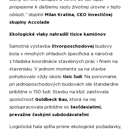
prispejeme k ďalšiemu rastu životnej úrovne v tejto
oblasti,“
doplnil
Milan Kratina, CEO investičnej
skupiny Accolade
.
Ekologické vlaky nahradili tisíce kamiónov
Samotná výstavba
štvorposchodovej
budovy
bola v mnohých ohľadoch špecifická a náročná
z hľadiska koordinácie stavebných prác i firiem na
stavenisku. V jednom momente sa na stavbe
pohybovalo vždy okolo
tisíc ľudí
. Na porovnanie,
pri jednoposchodových budovách ide štandardne
približne o 150 ľudí. Stavbu na kľúč zaisťovala
spoločnosť
Goldbeck Bau,
ktorá na nej
spolupracovala približne so
šesťdesiatimi,
prevažne českými subdodávateľmi
.
Logistická hala spĺňa prísne ekologické požiadavky,