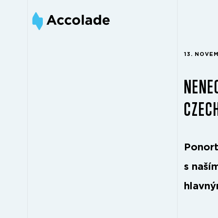
13. NOVE
NENEC
CZEC
Ponort
s naší
hlavn