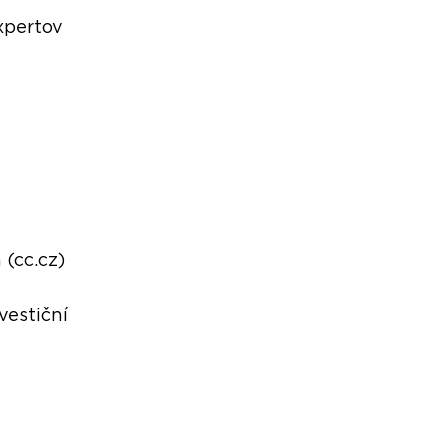
expertov
(cc.cz)
vestiční