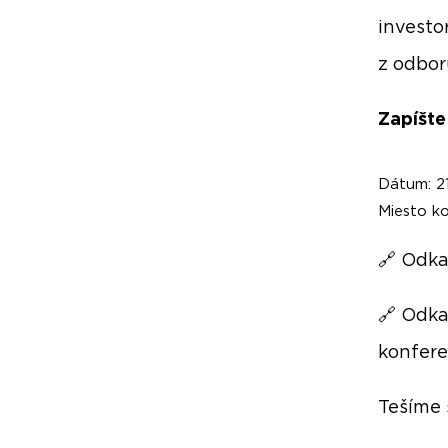
investo
z odbor
Zapíšte
Dátum: 2
Miesto k
🔗 Odka
🔗 Odka
konfere
Tešíme 