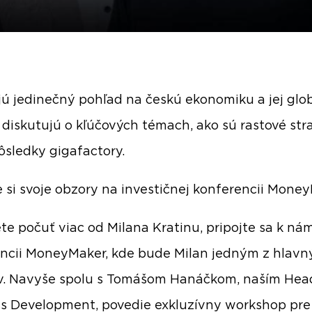
jú jedinečný pohľad na českú ekonomiku a jej glo
 diskutujú o kľúčových témach, ako sú rastové str
ôsledky gigafactory.
e si svoje obzory na investičnej konferencii Mone
te počuť viac od Milana Kratinu, pripojte sa k ná
ncii MoneyMaker, kde bude Milan jedným z hlavn
v. Navyše spolu s Tomášom Hanáčkom, naším Hea
s Development, povedie exkluzívny workshop pre