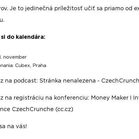
rov. Je to jedinečná príležitosť učiť sa priamo od 
u.
 si do kalendára:
1. november
onania: Cubex, Praha
z na podcast:
Stránka nenalezena - CzechCrunch 
z na registráciu na konferenciu:
Money Maker I In
nce CzechCrunche (cc.cz)
sa na vás!