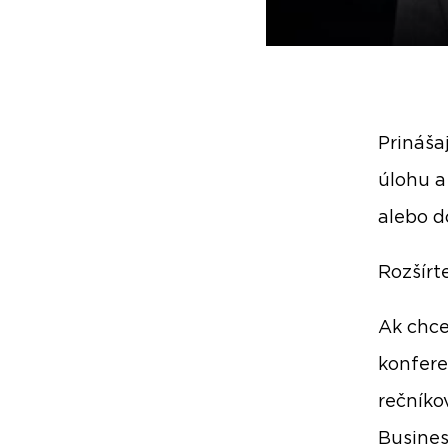
Prináša
úlohu a
alebo d
Rozšírt
Ak chce
konfere
rečníko
Busines