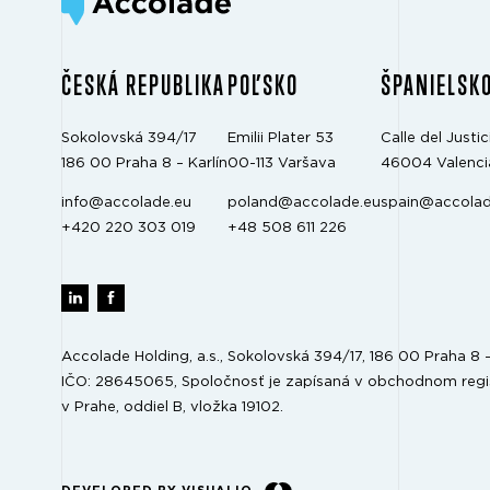
ČESKÁ REPUBLIKA
POĽSKO
ŠPANIELSK
Sokolovská 394/17
Emilii Plater 53
Calle del Justici
186 00 Praha 8 – Karlín
00-113 Varšava
46004 Valenci
info@accolade.eu
poland@accolade.eu
spain@accolad
+420 220 303 019
+48 508 611 226
Accolade Holding, a.s., Sokolovská 394/17, 186 00 Praha 8 – 
IČO: 28645065, Spoločnosť je zapísaná v obchodnom re
v Prahe, oddiel B, vložka 19102.