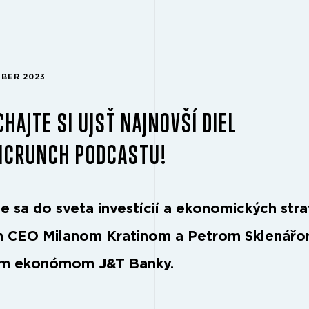
MBER 2023
HAJTE SI UJSŤ NAJNOVŠÍ DIEL
HCRUNCH PODCASTU!
e sa do sveta investícií a ekonomických stra
m CEO Milanom Kratinom a Petrom Sklenářo
ým ekonómom J&T Banky.