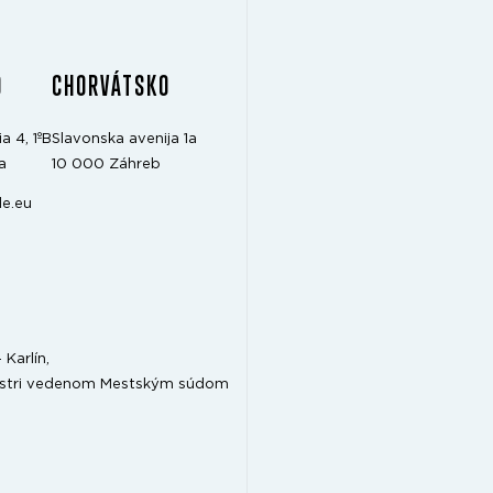
O
CHORVÁTSKO
a 4, 1ºB
Slavonska avenija 1a
a
10 000 Záhreb
e.eu
Karlín,
gistri vedenom Mestským súdom