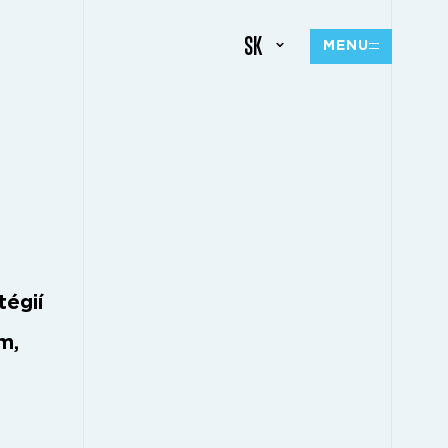
SK
MENU
tégií
m,