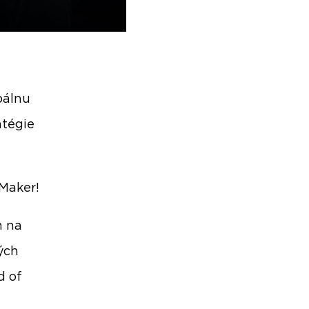
bálnu
atégie
yMaker!
m na
ých
d of