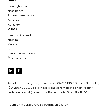
Investujte s nami
Naše parky
Pripravované parky
Aktuality
Kontakty
O NÁS
Skupina Accolade
Náš tím
Kariéra
ESG
Letisko Brno‑Tuřany
Členovia koncernu
Accolade Holding, a.s., Sokolovská 394/17, 186 00 Praha 8 – Karlín,
IČO: 28645065, Spoločnosť je zapísaná v obchodnom registri
vedenom Mestským súdom v Prahe, oddiel B, vložka 19102.
Podmienky spracovávania osobných údajov