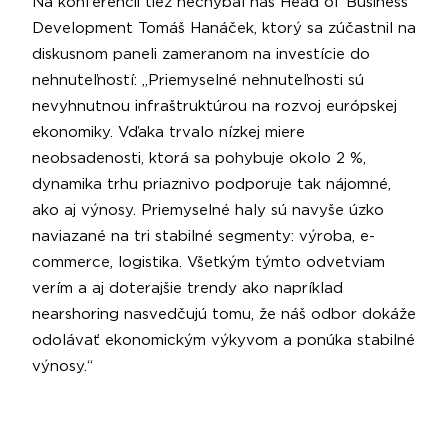
Na konferencii tiež nechýbal náš Head of Business
Development Tomáš Hanáček, ktorý sa zúčastnil na
diskusnom paneli zameranom na investície do
nehnuteľností: „Priemyselné nehnuteľnosti sú
nevyhnutnou infraštruktúrou na rozvoj európskej
ekonomiky. Vďaka trvalo nízkej miere
neobsadenosti, ktorá sa pohybuje okolo 2 %,
dynamika trhu priaznivo podporuje tak nájomné,
ako aj výnosy. Priemyselné haly sú navyše úzko
naviazané na tri stabilné segmenty: výroba, e-
commerce, logistika. Všetkým týmto odvetviam
verím a aj doterajšie trendy ako napríklad
nearshoring nasvedčujú tomu, že náš odbor dokáže
odolávať ekonomickým výkyvom a ponúka stabilné
výnosy.“