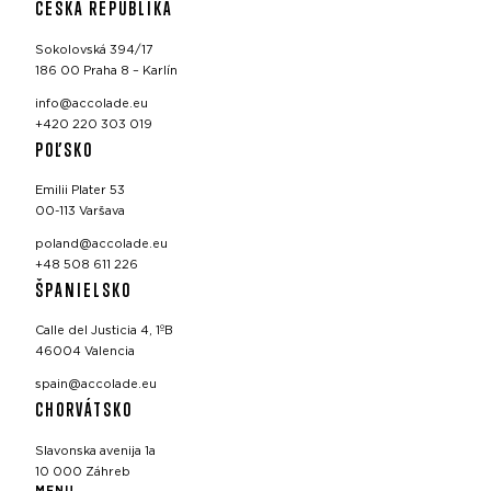
ČESKÁ REPUBLIKA
Sokolovská 394/17
186 00 Praha 8 – Karlín
info@accolade.eu
+420 220 303 019
POĽSKO
Emilii Plater 53
00-113 Varšava
poland@accolade.eu
+48 508 611 226
ŠPANIELSKO
Calle del Justicia 4, 1ºB
46004 Valencia
spain@accolade.eu
CHORVÁTSKO
Slavonska avenija 1a
10 000 Záhreb
MENU