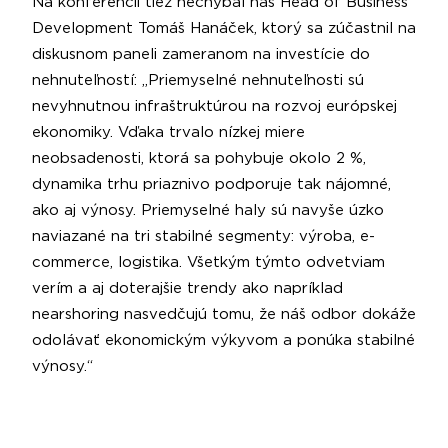
Na konferencii tiež nechýbal náš Head of Business
Development Tomáš Hanáček, ktorý sa zúčastnil na
diskusnom paneli zameranom na investície do
nehnuteľností: „Priemyselné nehnuteľnosti sú
nevyhnutnou infraštruktúrou na rozvoj európskej
ekonomiky. Vďaka trvalo nízkej miere
neobsadenosti, ktorá sa pohybuje okolo 2 %,
dynamika trhu priaznivo podporuje tak nájomné,
ako aj výnosy. Priemyselné haly sú navyše úzko
naviazané na tri stabilné segmenty: výroba, e-
commerce, logistika. Všetkým týmto odvetviam
verím a aj doterajšie trendy ako napríklad
nearshoring nasvedčujú tomu, že náš odbor dokáže
odolávať ekonomickým výkyvom a ponúka stabilné
výnosy.“