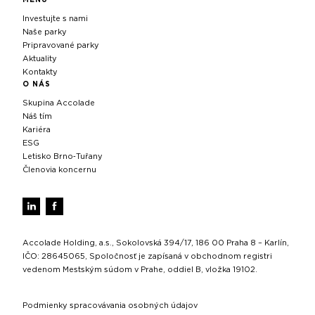
Investujte s nami
Naše parky
Pripravované parky
Aktuality
Kontakty
O NÁS
Skupina Accolade
Náš tím
Kariéra
ESG
Letisko Brno‑Tuřany
Členovia koncernu
Accolade Holding, a.s., Sokolovská 394/17, 186 00 Praha 8 – Karlín,
IČO: 28645065, Spoločnosť je zapísaná v obchodnom registri
vedenom Mestským súdom v Prahe, oddiel B, vložka 19102.
Podmienky spracovávania osobných údajov