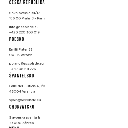
ČESKÁ REPUBLIKA
Sokolovská 394/17
186 00 Praha 8 – Karlín
info@accolade.eu
+420 220 303 019
POĽSKO
Emilii Plater 53
00-113 Varšava
poland@accolade.eu
+48 508 611 226
ŠPANIELSKO
Calle del Justicia 4, 1ºB
46004 Valencia
spain@accolade.eu
CHORVÁTSKO
Slavonska avenija 1a
10 000 Záhreb
MENU