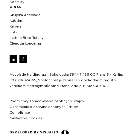
Kontakty
O NÁS
Skupina Accolade
Náš tím
Kariéra
ESG
Letisko Brno‑Tuřany
Členovia koncernu
Accolade Holding, a.s., Sokolovská 394/17, 186 00 Praha 8 – Karlín,
IČO: 28645065, Spoločnosť je zapísaná v obchodnom registri
vedenom Mestským súdom v Prahe, oddiel B, vložka 19102.
Podmienky spracovávania osobných údajov
Oznámenie o ochrane osobných údajov
Compliance
Nastavenie cookies
DEVELOPED BY VISUALIO