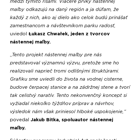
medzi týmito ríšami. Viaceré prvky nástennej
maľby odkazujú na daný región a ja dúfam, že
každý z nich, ako aj dielo ako celok budú prinášať
zamestnancom a návštevníkom parku radosť,
uviedol
Łukasz Chwałek, jeden z tvorcov
nástennej maľby.
„
Tento projekt nástennej maľby pre nás
predstavoval významnú výzvu, pretože sme ho
realizovali naprieč tromi odlišnými štruktúrami.
Grafiku sme uviedli do života na vodnej cisterne,
budove čerpacej stanice a na zádržnej stene a tvorí
tak celistvý naratív. Tento nekonvenčný koncept si
vyžiadal niekoľko týždňov príprav a návrhov,
výsledok nám však priniesol hlboké uspokojenie,“
povedal
Jakub Bitka, spoluautor nástennej
maľby.