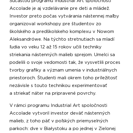
Súčasťou programu Industrial Art spoločnosti
Accolade je aj vzdelávanie pre deti a mládež.
Investor preto počas vytvárania nástennej maľby
organizoval workshopy pre študentov zo
školského a predškolskeho komplexu v Nowom
Aleksandrówe. Na týchto stretnutiach sa mladí
ľudia vo veku 12 až 15 rokov učili techniky
striekania nástenných malieb sprejom. Umelci sa
podelili o svoje vedomosti tak, že vysvetlili proces
tvorby grafiky a význam umenia v industriálnych
priestoroch. Študenti mali okrem toho príležitosť
nezávisle s touto technikou experimentovať
a striekať náter na pripravené povrchy.
V rámci programu Industrial Art spoločnosti
Accolade vytvoril investor deväť nástenných
malieb, z toho päť v poľských priemyselných
parkoch: dve v Białystoku a po jednej v Zielonej