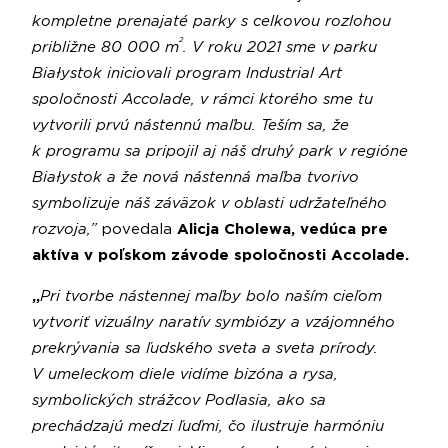
kompletne prenajaté parky s celkovou rozlohou
2
približne 80 000 m
. V roku 2021 sme v parku
Białystok iniciovali program Industrial Art
spoločnosti Accolade, v rámci ktorého sme tu
vytvorili prvú nástennú maľbu. Teším sa, že
k programu sa pripojil aj náš druhý park v regióne
Białystok a že nová nástenná maľba tvorivo
symbolizuje náš záväzok v oblasti udržateľného
rozvoja,”
povedala
Alicja Cholewa, vedúca pre
aktíva v poľskom závode spoločnosti Accolade.
„
Pri tvorbe nástennej maľby bolo naším cieľom
vytvoriť vizuálny naratív symbiózy a vzájomného
prekrývania sa ľudského sveta a sveta prírody.
V umeleckom diele vidíme bizóna a rysa,
symbolických strážcov Podlasia, ako sa
prechádzajú medzi ľuďmi, čo ilustruje harmóniu