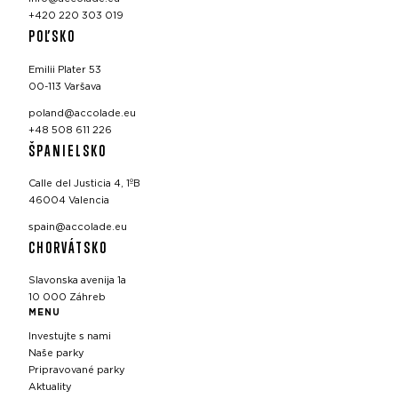
+420 220 303 019
POĽSKO
Emilii Plater 53
00-113 Varšava
poland@accolade.eu
+48 508 611 226
ŠPANIELSKO
Calle del Justicia 4, 1ºB
46004 Valencia
spain@accolade.eu
CHORVÁTSKO
Slavonska avenija 1a
10 000 Záhreb
MENU
Investujte s nami
Naše parky
Pripravované parky
Aktuality