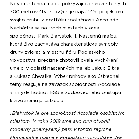
Nová nástenná maľba pokrývajúca neuveriteľných
700 metrov štvorcových je najväčším projektom
svojho druhu v portfóliu spoločnosti Accolade.
Nachádza sa na troch miestach v areáli
spoločnosti Park Białystok II. Nástennú maľbu,
ktorá živo zachytáva charakteristické symboly,
druhy zvierat a miestnu flóru Podlaského
vojvodstva, precízne zhotovili dvaja vychýrení
umelci v oblasti nástenných malieb Jakub Bitka
a Łukasz Chwałka. Výber prírody ako ústrednej
témy reaguje na záväzok spoločnosti Accolade
v zmysle hodnôt ESG a zodpovedného prístupu
k životnému prostrediu.
„Białystok je pre spoločnosť Accolade osobitným
miestom. V roku 2018 sme ako prví otvorili
moderný priemyselný park v tomto regióne.
Momentálne máme v Podlaskom vojvodstve dva