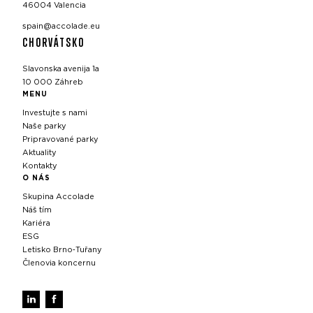
46004 Valencia
spain@accolade.eu
CHORVÁTSKO
Slavonska avenija 1a
10 000 Záhreb
MENU
Investujte s nami
Naše parky
Pripravované parky
Aktuality
Kontakty
O NÁS
Skupina Accolade
Náš tím
Kariéra
ESG
Letisko Brno‑Tuřany
Členovia koncernu