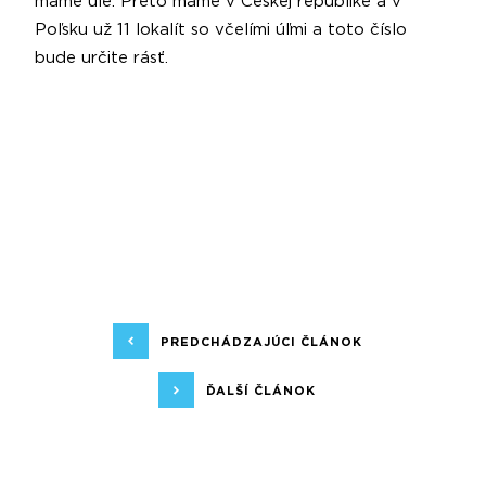
máme úle. Preto máme v Českej republike a v
Poľsku už 11 lokalít so včelími úľmi a toto číslo
bude určite rásť.
PREDCHÁDZAJÚCI ČLÁNOK
ĎALŠÍ ČLÁNOK