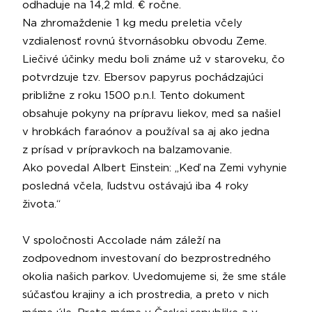
odhaduje na 14,2 mld. € ročne.
Na zhromaždenie 1 kg medu preletia včely
vzdialenosť rovnú štvornásobku obvodu Zeme.
Liečivé účinky medu boli známe už v staroveku, čo
potvrdzuje tzv. Ebersov papyrus pochádzajúci
približne z roku 1500 p.n.l. Tento dokument
obsahuje pokyny na prípravu liekov, med sa našiel
v hrobkách faraónov a používal sa aj ako jedna
z prísad v prípravkoch na balzamovanie.
Ako povedal Albert Einstein: „Keď na Zemi vyhynie
posledná včela, ľudstvu ostávajú iba 4 roky
života.“
V spoločnosti Accolade nám záleží na
zodpovednom investovaní do bezprostredného
okolia našich parkov. Uvedomujeme si, že sme stále
súčasťou krajiny a ich prostredia, a preto v nich