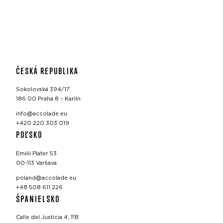
ČESKÁ REPUBLIKA
Sokolovská 394/17
186 00 Praha 8 – Karlín
info@accolade.eu
+420 220 303 019
POĽSKO
Emilii Plater 53
00-113 Varšava
poland@accolade.eu
+48 508 611 226
ŠPANIELSKO
Calle del Justicia 4, 1ºB