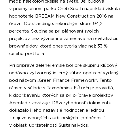
medzi najekologickejšie na svete. Jej budova
v priemyselnom parku Cheb South napríklad získala
hodnotenie BREEAM New Construction 2016 na
úrovni Outstanding s rekordným skóre 94,2
percenta. Skupina sa pri plánovaní svojich
projektov tiež významne zameriava na revitalizáciu
brownfieldov, ktoré dnes tvoria viac než 33 %
celého portfólia.
Pri príprave zelenej emisie bol pre skupinu kľúčový
nedávno vytvorený interný súbor opatrení vydaný
pod názvom „Green Finance Framework“. Tento
rámec v súlade s Taxonómiou EÚ určuje pravidlá,
k dodržiavaniu ktorých sa pri príprave projektov
Accolade zaväzuje. Dôveryhodnosť dokumentu
dokázalo i jeho nezávislé hodnotenie jednou
z najuznávanejších audítorských spoločností
v oblasti udržateľnosti Sustainalytics.