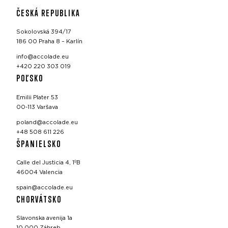
ČESKÁ REPUBLIKA
Sokolovská 394/17
186 00 Praha 8 – Karlín
info@accolade.eu
+420 220 303 019
POĽSKO
Emilii Plater 53
00-113 Varšava
poland@accolade.eu
+48 508 611 226
ŠPANIELSKO
Calle del Justicia 4, 1ºB
46004 Valencia
spain@accolade.eu
CHORVÁTSKO
Slavonska avenija 1a
10 000 Záhreb