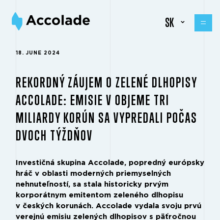
SK
18. JUNE 2024
REKORDNÝ ZÁUJEM O ZELENÉ DLHOPISY
ACCOLADE: EMISIE V OBJEME TRI
MILIARDY KORÚN SA VYPREDALI POČAS
DVOCH TÝŽDŇOV
Investičná skupina Accolade, popredný európsky
hráč v oblasti moderných priemyselných
nehnuteľností, sa stala historicky prvým
korporátnym emitentom zeleného dlhopisu
v českých korunách. Accolade vydala svoju prvú
verejnú emisiu zelených dlhopisov s päťročnou