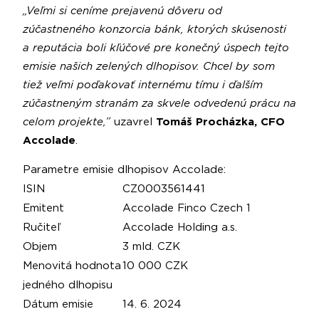
„Veľmi si ceníme prejavenú dôveru od
zúčastneného konzorcia bánk, ktorých skúsenosti
a reputácia boli kľúčové pre konečný úspech tejto
emisie našich zelených dlhopisov. Chcel by som
tiež veľmi poďakovať internému tímu i ďalším
zúčastneným stranám za skvele odvedenú prácu na
celom projekte,”
uzavrel
Tomáš Procházka, CFO
Accolade
.
Parametre emisie dlhopisov Accolade:
ISIN
CZ0003561441
Emitent
Accolade Finco Czech 1
Ručiteľ
Accolade Holding a.s.
Objem
3 mld. CZK
Menovitá hodnota
10 000 CZK
jedného dlhopisu
Dátum emisie
14. 6. 2024