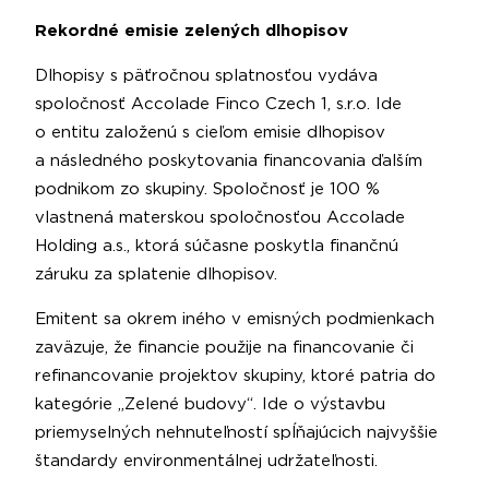
Rekordné emisie zelených dlhopisov
Dlhopisy s päťročnou splatnosťou vydáva
spoločnosť Accolade Finco Czech 1, s.r.o. Ide
o entitu založenú s cieľom emisie dlhopisov
a následného poskytovania financovania ďalším
podnikom zo skupiny. Spoločnosť je 100 %
vlastnená materskou spoločnosťou Accolade
Holding a.s., ktorá súčasne poskytla finančnú
záruku za splatenie dlhopisov.
Emitent sa okrem iného v emisných podmienkach
zaväzuje, že financie použije na financovanie či
refinancovanie projektov skupiny, ktoré patria do
kategórie „Zelené budovy“. Ide o výstavbu
priemyselných nehnuteľností spĺňajúcich najvyššie
štandardy environmentálnej udržateľnosti.