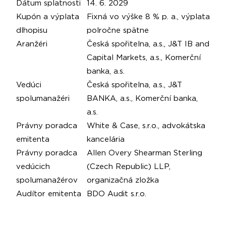
Dátum splatnosti
14. 6. 2029
Kupón a výplata
Fixná vo výške 8 % p. a., výplata
dlhopisu
polročne spätne
Aranžéri
Česká spořitelna, a.s., J&T IB and
Capital Markets, a.s., Komerční
banka, a.s.
Vedúci
Česká spořitelna, a.s., J&T
spolumanažéri
BANKA, a.s., Komerční banka,
a.s.
Právny poradca
White & Case, s.r.o., advokátska
emitenta
kancelária
Právny poradca
Allen Overy Shearman Sterling
vedúcich
(Czech Republic) LLP,
spolumanažérov
organizačná zložka
Audítor emitenta
BDO Audit s.r.o.