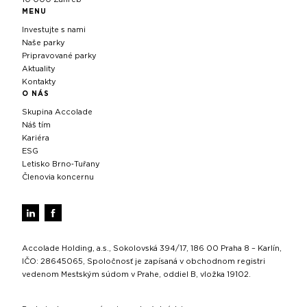
MENU
Investujte s nami
Naše parky
Pripravované parky
Aktuality
Kontakty
O NÁS
Skupina Accolade
Náš tím
Kariéra
ESG
Letisko Brno‑Tuřany
Členovia koncernu
Accolade Holding, a.s., Sokolovská 394/17, 186 00 Praha 8 – Karlín,
IČO: 28645065, Spoločnosť je zapísaná v obchodnom registri
vedenom Mestským súdom v Prahe, oddiel B, vložka 19102.