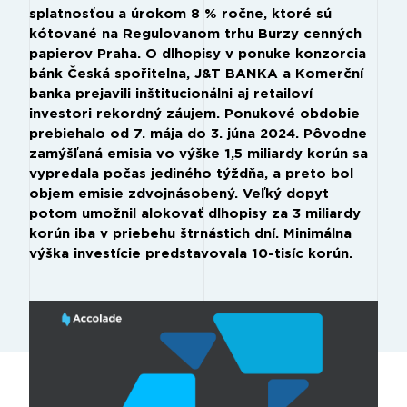
splatnosťou a úrokom 8 % ročne, ktoré sú
kótované na Regulovanom trhu Burzy cenných
papierov Praha. O dlhopisy v ponuke konzorcia
bánk Česká spořitelna, J&T BANKA a Komerční
banka prejavili inštitucionálni aj retailoví
investori rekordný záujem. Ponukové obdobie
prebiehalo od 7. mája do 3. júna 2024. Pôvodne
zamýšľaná emisia vo výške 1,5 miliardy korún sa
vypredala počas jediného týždňa, a preto bol
objem emisie zdvojnásobený. Veľký dopyt
potom umožnil alokovať dlhopisy za 3 miliardy
korún iba v priebehu štrnástich dní. Minimálna
výška investície predstavovala 10-tisíc korún.