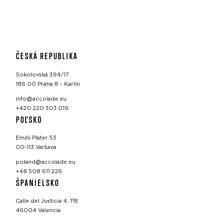
ČESKÁ REPUBLIKA
Sokolovská 394/17
186 00 Praha 8 – Karlín
info@accolade.eu
+420 220 303 019
POĽSKO
Emilii Plater 53
00-113 Varšava
poland@accolade.eu
+48 508 611 226
ŠPANIELSKO
Calle del Justicia 4, 1ºB
46004 Valencia