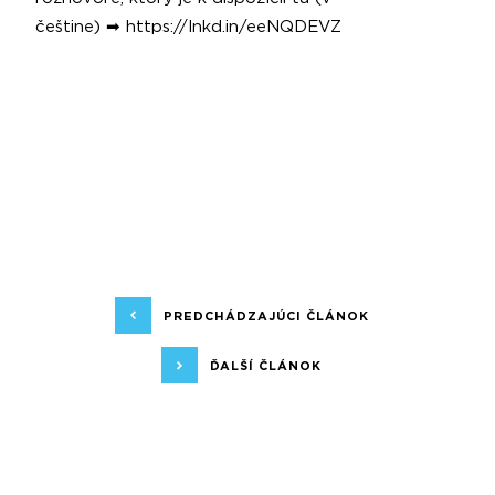
češtine) ➡
https://lnkd.in/eeNQDEVZ
PREDCHÁDZAJÚCI ČLÁNOK
ĎALŠÍ ČLÁNOK