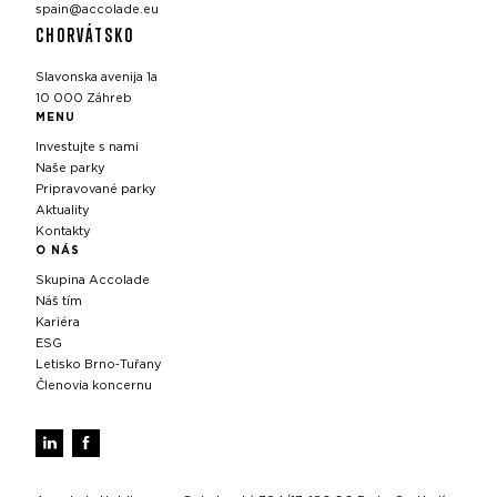
spain@accolade.eu
CHORVÁTSKO
Slavonska avenija 1a
10 000 Záhreb
MENU
Investujte s nami
Naše parky
Pripravované parky
Aktuality
Kontakty
O NÁS
Skupina Accolade
Náš tím
Kariéra
ESG
Letisko Brno‑Tuřany
Členovia koncernu