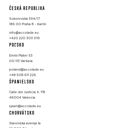
ČESKÁ REPUBLIKA
Sokolovská 394/17
186 00 Praha 8 – Karlín
info@accolade.eu
+420 220 303 019
POĽSKO
Emilii Plater 53
00-113 Varšava
poland@accolade.eu
+48 508 611 226
ŠPANIELSKO
Calle del Justicia 4, 1ºB
46004 Valencia
spain@accolade.eu
CHORVÁTSKO
Slavonska avenija 1a