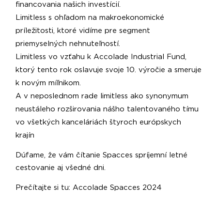
financovania našich investícií.
Limitless s ohľadom na makroekonomické
príležitosti, ktoré vidíme pre segment
priemyselných nehnuteľností.
Limitless vo vzťahu k Accolade Industrial Fund,
ktorý tento rok oslavuje svoje 10. výročie a smeruje
k novým míľnikom.
A v neposlednom rade limitless ako synonymum
neustáleho rozširovania nášho talentovaného tímu
vo všetkých kanceláriách štyroch európskych
krajín
Dúfame, že vám čítanie Spacces spríjemní letné
cestovanie aj všedné dni.
Prečítajte si tu:
Accolade Spacces 2024