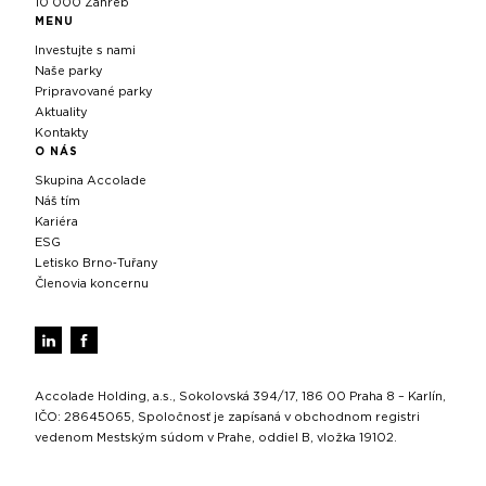
10 000 Záhreb
MENU
Investujte s nami
Naše parky
Pripravované parky
Aktuality
Kontakty
O NÁS
Skupina Accolade
Náš tím
Kariéra
ESG
Letisko Brno‑Tuřany
Členovia koncernu
Accolade Holding, a.s., Sokolovská 394/17, 186 00 Praha 8 – Karlín,
IČO: 28645065, Spoločnosť je zapísaná v obchodnom registri
vedenom Mestským súdom v Prahe, oddiel B, vložka 19102.