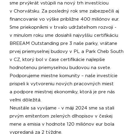
sme prvýkrát vstúpili na nový trh investíciou
v Chorvátsku. Za posledný rok sme zabezpečili aj
financovanie vo výške približne 400 miliónov eur.
Sme priekopníkmi v trvalo udržateľnom rozvoji -
v minulom roku sme dosiahli najvyššiu certifikáciu
BREEAM Outstanding pre 3 naše parky, vrátane
prvej priemyselnej budovy v PL a Park Cheb South
v CZ, ktorý bol v čase certifikácie najlepšie
hodnotenou priemyselnou budovou na svete.
Podporujeme miestne komunity – naše investície
prispeli k vytvoreniu nových pracovných miest
a podpore miestnej ekonomiky, ktorá je pre nás
veľmi dôležitá.
Neustále sa vyvíjame - v máji 2024 sme sa stali
prvým emitentom zelených dlhopisov v českej
mene a emisia v hodnote 120 miliónov eur bola
vypredaná za 2 týždne.