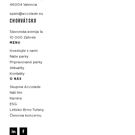
46004 Valencia
spain@accolade.eu
CHORVÁTSKO
Slavonska avenija 1a
10 000 Záhreb
MENU
Investujte s nami
Naše parky
Pripravované parky
Aktuality
Kontakty
O NÁS
Skupina Accolade
Náš tím
Kariéra
ESG
Letisko Brno‑Tuřany
Členovia koncernu