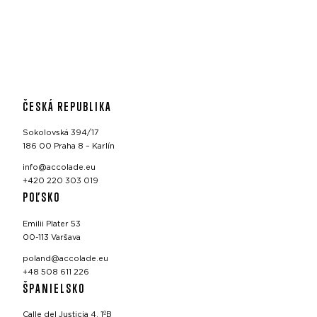
ČESKÁ REPUBLIKA
Sokolovská 394/17
186 00 Praha 8 – Karlín
info@accolade.eu
+420 220 303 019
POĽSKO
Emilii Plater 53
00-113 Varšava
poland@accolade.eu
+48 508 611 226
ŠPANIELSKO
Calle del Justicia 4, 1ºB