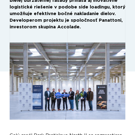
bielej udržateľnej fasády prináša aj inovatívne
logistické riešenie v podobe side loadingu, ktorý
umožňuje efektívne bočné nakladanie dielov.
Developerom projektu je spoločnosť Panattoni,
investorom skupina Accolade.