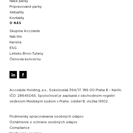
Naše parky
Pripravované parky
Aktuality
Kontakty
O NÁS
Skupina Accolade
Náš tím
Kariéra
ESG
Letisko Brno‑Tuřany
Členovia koncernu
Accolade Holding, a.s., Sokolovská 394/17, 186 00 Praha 8 – Karlín,
IČO: 28645065, Spoločnosť je zapísaná v obchodnom registri
vedenom Mestským súdom v Prahe, oddiel B, vložka 19102.
Podmienky spracovávania osobných údajov
Oznámenie o ochrane osobných údajov
Compliance