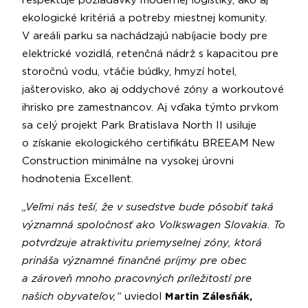
rešpektuje požiadavky modernej logistiky, ako aj
ekologické kritériá a potreby miestnej komunity.
V areáli parku sa nachádzajú nabíjacie body pre
elektrické vozidlá, retenčná nádrž s kapacitou pre
storočnú vodu, vtáčie búdky, hmyzí hotel,
jašterovisko, ako aj oddychové zóny a workoutové
ihrisko pre zamestnancov. Aj vďaka týmto prvkom
sa celý projekt Park Bratislava North II usiluje
o získanie ekologického certifikátu BREEAM New
Construction minimálne na vysokej úrovni
hodnotenia Excellent.
„Veľmi nás teší, že v susedstve bude pôsobiť taká
významná spoločnosť ako Volkswagen Slovakia. To
potvrdzuje atraktivitu priemyselnej zóny, ktorá
prináša významné finančné príjmy pre obec
a zároveň mnoho pracovných príležitostí pre
našich obyvateľov,“
uviedol
Martin Zálesňák,