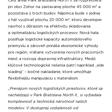
Celý areál Park Bratislava North II sa rozprestiera
pri obci Zohor na zastavanej ploche 45 000 m² a
pozostáva z troch budov. Nájomca bude v jednej
z hál využívať plochu 20 000 m², ktorú developer
navrhol s dôrazom na efektivitu skladovania
a optimalizáciu logistických procesov. Nová hala
posilňuje logistické kapacity automobilového
priemyslu a zároveň prináša ekonomické výhody
pre región, vrátane vytvorenia nových pracovných
miest a rozvoja dopravnej infraštruktúry. Medzi
kľúčové technologické riešenia patrí napríklad „side
loading“ – bočné nakladanie, ktoré umožňuje
flexibilnejšiu manipuláciu s materiálom.
„Prenájom nových logistických priestorov, ktoré sa
nachádzajú v Park Bratislava North II., si vyžiadala
komplexnosť a technická náročnosť našich
modelov. V dostupnej vzdialenosti od