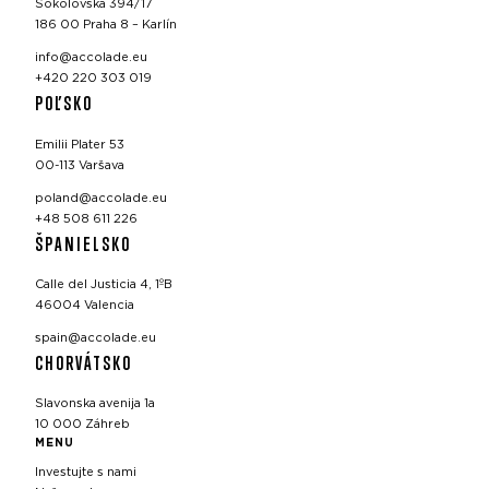
Sokolovská 394/17
186 00 Praha 8 – Karlín
info@accolade.eu
+420 220 303 019
POĽSKO
Emilii Plater 53
00-113 Varšava
poland@accolade.eu
+48 508 611 226
ŠPANIELSKO
Calle del Justicia 4, 1ºB
46004 Valencia
spain@accolade.eu
CHORVÁTSKO
Slavonska avenija 1a
10 000 Záhreb
MENU
Investujte s nami