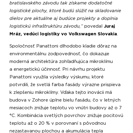
bratislavského závodu tak získame dodatočné
logistické plochy, ktoré budú slúžiť na skladovanie
dielov pre aktuálne aj budúce projekty a doplnia
logistickú infraštruktúru závodu,“
povedal
Juraj
Mráz, vedúci logistiky vo Volkswagen Slovakia
.
Spoločnosť Panattoni dlhodobo kladie dôraz na
environmentálnu zodpovednosť, čo dokazuje
moderná architektúra zohľadňujúca mikroklímu
a energetickú účinnosť. Pri návrhu projektu
Panattoni využila výsledky výskumu, ktoré
potvrdili, že svetlá farba fasády výrazne prispieva
k zlepšeniu mikroklímy. Vďaka tejto inovácii má
budova v Zohore úplne bielu fasádu, čo v letných
mesiacoch znižuje teplotu vo vnútri budovy až o 7
°C. Kombinácia svetlých povrchov znižuje pocitovú
teplotu až o 20 % v porovnaní s pôvodnou
nezastavanou plochou a akumulácia tepla