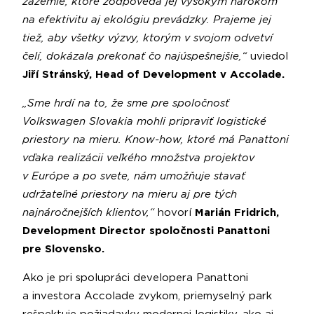
zázemie, ktoré zodpovedá jej vysokým nárokom
na efektivitu aj ekológiu prevádzky. Prajeme jej
tiež, aby všetky výzvy, ktorým v svojom odvetví
čelí, dokázala prekonať čo najúspešnejšie,“
uviedol
Jiří Stránský, Head of Development v Accolade.
„Sme hrdí na to, že sme pre spoločnosť
Volkswagen Slovakia mohli pripraviť logistické
priestory na mieru. Know-how, ktoré má Panattoni
vďaka realizácii veľkého množstva projektov
v Európe a po svete, nám umožňuje stavať
udržateľné priestory na mieru aj pre tých
najnáročnejších klientov,“
hovorí
Marián Fridrich,
Development Director spoločnosti Panattoni
pre Slovensko.
Ako je pri spolupráci developera Panattoni
a investora Accolade zvykom, priemyselný park