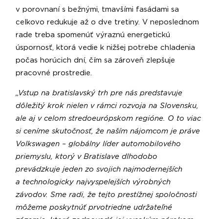
v porovnaní s bežnými, tmavšími fasádami sa
celkovo redukuje až o dve tretiny. V neposlednom
rade treba spomenúť výraznú energetickú
úspornosť, ktorá vedie k nižšej potrebe chladenia
počas horúcich dní, čím sa zároveň zlepšuje
pracovné prostredie.
„Vstup na bratislavský trh pre nás predstavuje
dôležitý krok nielen v rámci rozvoja na Slovensku,
ale aj v celom stredoeurópskom regióne. O to viac
si ceníme skutočnosť, že naším nájomcom je práve
Volkswagen – globálny líder automobilového
priemyslu, ktorý v Bratislave dlhodobo
prevádzkuje jeden zo svojich najmodernejších
a technologicky najvyspelejších výrobných
závodov. Sme radi, že tejto prestížnej spoločnosti
môžeme poskytnúť prvotriedne udržateľné