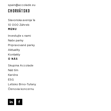
spain@accolade.eu
CHORVÁTSKO
Slavonska avenija 1a
10 000 Záhreb
MENU
Investujte s nami
Naše parky
Pripravované parky
Aktuality
Kontakty
O NÁS
Skupina Accolade
Náš tím
Kariéra
ESG
Letisko Brno‑Tuřany
Členovia koncernu