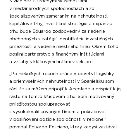
S viac než 10-ročnými skúsenosťami
v medzinárodných spoločnostiach a so
špecializovaným zameraním na nehnuteľnosti,
kapitálové trhy, investičné stratégie a expanziu
trhu bude Eduardo zodpovedný za riadenie
obchodných stratégií, identifikáciu investičných
príležitostí a vedenie miestneho tímu. Okrem toho
posilní partnerstvo s finančnými inštitúciami
a vzťahy s kľúčovými hráčmi v sektore.
„Po niekoľkých rokoch práce v odvetví logistiky
a priemyselných nehnuteľností v Španielsku som
rád, že sa môžem pripojiť k Accolade a prispieť k jej
rastu na tomto kľúčovom trhu. Som motivovaný
príležitosťou spolupracovať
s vysokokvalifikovaným tímom a pokračovať
v posilňovaní pozície spoločnosti v regióne,“
povedal Eduardo Feliciano, ktorý kedysi zastával