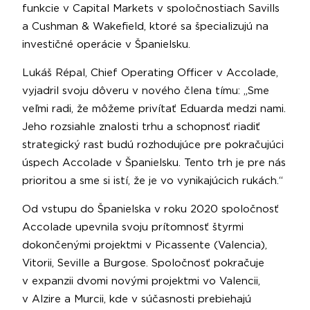
funkcie v Capital Markets v spoločnostiach Savills
a Cushman & Wakefield, ktoré sa špecializujú na
investičné operácie v Španielsku.
Lukáš Répal, Chief Operating Officer v Accolade,
vyjadril svoju dôveru v nového člena tímu: „Sme
veľmi radi, že môžeme privítať Eduarda medzi nami.
Jeho rozsiahle znalosti trhu a schopnosť riadiť
strategický rast budú rozhodujúce pre pokračujúci
úspech Accolade v Španielsku. Tento trh je pre nás
prioritou a sme si istí, že je vo vynikajúcich rukách.“
Od vstupu do Španielska v roku 2020 spoločnosť
Accolade upevnila svoju prítomnosť štyrmi
dokončenými projektmi v Picassente (Valencia),
Vitorii, Seville a Burgose. Spoločnosť pokračuje
v expanzii dvomi novými projektmi vo Valencii,
v Alzire a Murcii, kde v súčasnosti prebiehajú