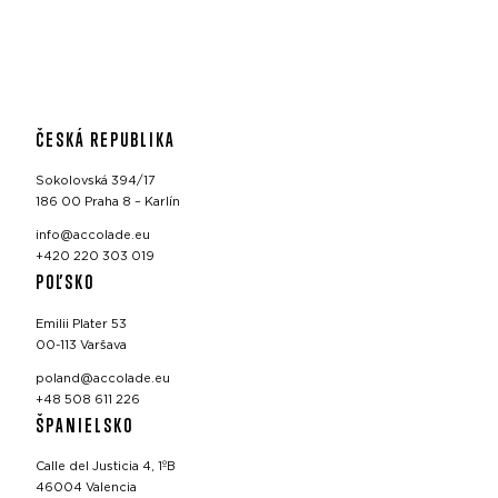
ČESKÁ REPUBLIKA
Sokolovská 394/17
186 00 Praha 8 – Karlín
info@accolade.eu
+420 220 303 019
POĽSKO
Emilii Plater 53
00-113 Varšava
poland@accolade.eu
+48 508 611 226
ŠPANIELSKO
Calle del Justicia 4, 1ºB
46004 Valencia