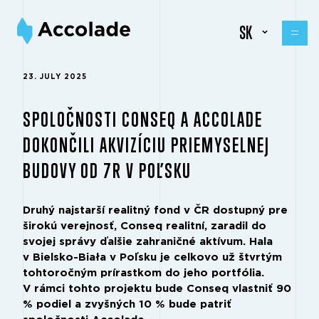
SK
23. JULY 2025
SPOLOČNOSTI CONSEQ A ACCOLADE
DOKONČILI AKVIZÍCIU PRIEMYSELNEJ
BUDOVY OD 7R V POĽSKU
Druhý najstarší realitný fond v ČR dostupný pre
širokú verejnosť, Conseq realitní, zaradil do
svojej správy ďalšie zahraničné aktívum. Hala
v Bielsko-Biała v Poľsku je celkovo už štvrtým
tohtoročným prírastkom do jeho portfólia.
V rámci tohto projektu bude Conseq vlastniť 90
% podiel a zvyšných 10 % bude patriť