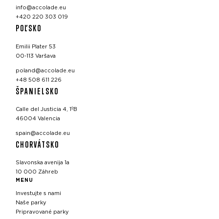
info@accolade.eu
+420 220 303 019
POĽSKO
Emilii Plater 53
00-113 Varšava
poland@accolade.eu
+48 508 611 226
ŠPANIELSKO
Calle del Justicia 4, 1ºB
46004 Valencia
spain@accolade.eu
CHORVÁTSKO
Slavonska avenija 1a
10 000 Záhreb
MENU
Investujte s nami
Naše parky
Pripravované parky