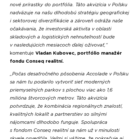
nové prírastky do portfólia. Táto akvizícia v Poľsku
nadväzuje na našu dlhodobú stratégiu geografickej
i sektorovej diverzifikácie a zároveň odráža naše
očakávania, že investorská aktivita v oblasti
skladových a logistických nehnuteľností bude
v nasledujúcich mesiacoch ďalej oživovať,“
komentuje
Vladan Kubovec, portfólio manažér
fondu Conseq realitní.
„Počas desaťročného pôsobenia Accolade v Poľsku
sa nám tu podarilo vytvoriť sieť moderných
priemyselných parkov s plochou viac ako 1,6
milióna štvorcových metrov. Táto akvizícia
potvrdzuje, že kombinácia regionálnych znalostí,
kvalitných lokalít a partnerstiev so silnými
nájomcami dlhodobo funguje. Spolupráca
s fondom Conseq realitní sa nám už v minulosti
skvele osvedčila. Veľmi si vážime, že pokračuje aj