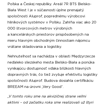
Poľska a Českej republiky. Areál 7R BTS Bielsko-
Biała West I je v súčasnosti úplne prenajatý
spoločnosti Aluprof, poprednému výrobcovi
hliníkových systémov v Poľsku. Zahŕňa viac ako 20
000 štvorcových metrov výrobných
a kancelárskych priestorov prispôsobených na
mieru hlavným obchodným činnostiam nájomcu
vrátane skladovania a logistiky.
Nehnuteľnosť sa nachádza v oblasti Międzyrzecze
neďaleko sliezskeho mesta Bielsko-Biała a ponúka
vynikajúcu dostupnosť vďaka blízkosti hlavných
dopravných trás, čo tiež zvyšuje efektivitu logistiky
spoločnosti Aluprof. Budova dosiahla certifikáciu
BREEAM na úrovni „Very Good“.
„V tomto roku sme na akvizičnej strane veľmi
aktívni – od začiatku roka sme realizovali už štyri