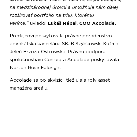
na medzinárodnej úrovni a umožňuje nám ďalej
rozširovať portfólio na trhu, ktorému
veríme,“
uviedol
Lukáš Répal, COO Accolade.
Predajcovi poskytovala právne poradenstvo
advokátska kancelária SKJB Szybkowski Kuźma
Jeleń Brzoza-Ostrowska. Právnu podporu
spoločnostiam Conseq a Accolade poskytovala
Norton Rose Fulbright.
Accolade sa po akvizícii tiež ujala roly asset
manažéra areálu.