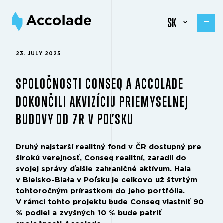
SK
23. JULY 2025
SPOLOČNOSTI CONSEQ A ACCOLADE
DOKONČILI AKVIZÍCIU PRIEMYSELNEJ
BUDOVY OD 7R V POĽSKU
Druhý najstarší realitný fond v ČR dostupný pre
širokú verejnosť, Conseq realitní, zaradil do
svojej správy ďalšie zahraničné aktívum. Hala
v Bielsko-Biała v Poľsku je celkovo už štvrtým
tohtoročným prírastkom do jeho portfólia.
V rámci tohto projektu bude Conseq vlastniť 90
% podiel a zvyšných 10 % bude patriť