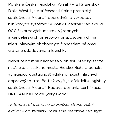
Poľska a Českej republiky. Areál 7R BTS Bielsko-
Biała West I je v súčasnosti úplne prenajatý
spoločnosti Aluprof, poprednému výrobcovi
hliníkových systémov v Poľsku. Zahŕňa viac ako 20
000 štvorcových metrov výrobných
a kancelárskych priestorov prispôsobených na
mieru hlavným obchodným činnostiam nájomcu
vrátane skladovania a logistiky.
Nehnuteľnosť sa nachádza v oblasti Międzyrzecze
neďaleko sliezskeho mesta Bielsko-Biała a ponúka
vynikajúcu dostupnosť vďaka blízkosti hlavných
dopravných trás, čo tiež zvyšuje efektivitu logistiky
spoločnosti Aluprof. Budova dosiahla certifikáciu
BREEAM na úrovni „Very Good“.
„V tomto roku sme na akvizičnej strane veľmi
aktívni – od začiatku roka sme realizovali už štyri