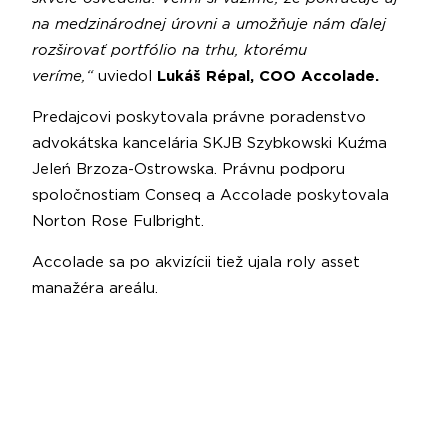
na medzinárodnej úrovni a umožňuje nám ďalej
rozširovať portfólio na trhu, ktorému
veríme,“
uviedol
Lukáš Répal, COO Accolade.
Predajcovi poskytovala právne poradenstvo
advokátska kancelária SKJB Szybkowski Kuźma
Jeleń Brzoza-Ostrowska. Právnu podporu
spoločnostiam Conseq a Accolade poskytovala
Norton Rose Fulbright.
Accolade sa po akvizícii tiež ujala roly asset
manažéra areálu.