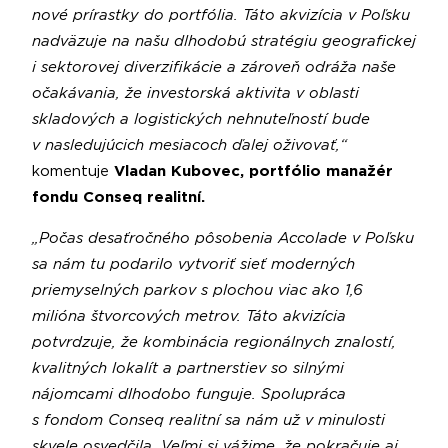
nové prírastky do portfólia. Táto akvizícia v Poľsku
nadväzuje na našu dlhodobú stratégiu geografickej
i sektorovej diverzifikácie a zároveň odráža naše
očakávania, že investorská aktivita v oblasti
skladových a logistických nehnuteľností bude
v nasledujúcich mesiacoch ďalej oživovať,“
komentuje
Vladan Kubovec, portfólio manažér
fondu Conseq realitní.
„Počas desaťročného pôsobenia Accolade v Poľsku
sa nám tu podarilo vytvoriť sieť moderných
priemyselných parkov s plochou viac ako 1,6
milióna štvorcových metrov. Táto akvizícia
potvrdzuje, že kombinácia regionálnych znalostí,
kvalitných lokalít a partnerstiev so silnými
nájomcami dlhodobo funguje. Spolupráca
s fondom Conseq realitní sa nám už v minulosti
skvele osvedčila. Veľmi si vážime, že pokračuje aj