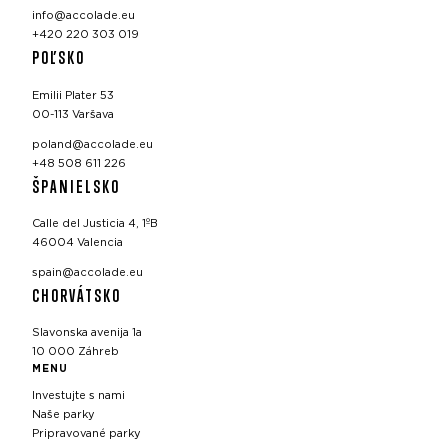
info@accolade.eu
+420 220 303 019
POĽSKO
Emilii Plater 53
00-113 Varšava
poland@accolade.eu
+48 508 611 226
ŠPANIELSKO
Calle del Justicia 4, 1ºB
46004 Valencia
spain@accolade.eu
CHORVÁTSKO
Slavonska avenija 1a
10 000 Záhreb
MENU
Investujte s nami
Naše parky
Pripravované parky