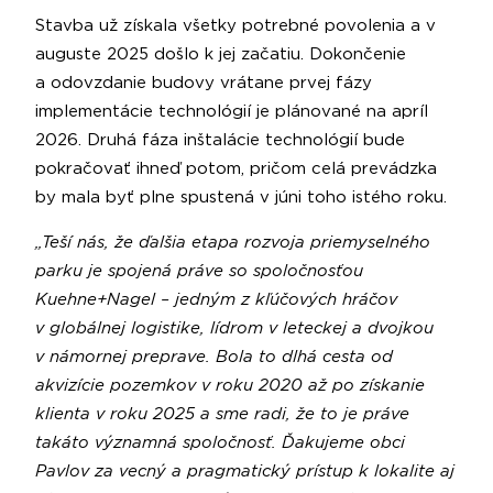
Stavba už získala všetky potrebné povolenia a v
auguste 2025 došlo k jej začatiu. Dokončenie
a odovzdanie budovy vrátane prvej fázy
implementácie technológií je plánované na apríl
2026. Druhá fáza inštalácie technológií bude
pokračovať ihneď potom, pričom celá prevádzka
by mala byť plne spustená v júni toho istého roku.
„Teší nás, že ďalšia etapa rozvoja priemyselného
parku je spojená práve so spoločnosťou
Kuehne+Nagel – jedným z kľúčových hráčov
v globálnej logistike, lídrom v leteckej a dvojkou
v námornej preprave. Bola to dlhá cesta od
akvizície pozemkov v roku 2020 až po získanie
klienta v roku 2025 a sme radi, že to je práve
takáto významná spoločnosť. Ďakujeme obci
Pavlov za vecný a pragmatický prístup k lokalite aj