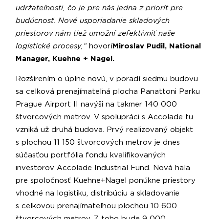
udržateľnosti, čo je pre nás jedna z priorít pre
budúcnosť. Nové usporiadanie skladových
priestorov nám tiež umožní zefektívniť naše
logistické procesy,“
hovorí
Miroslav Pudil, National
Manager, Kuehne + Nagel.
Rozšírením o úplne novú, v poradí siedmu budovu
sa celková prenajímateľná plocha Panattoni Parku
Prague Airport II navýši na takmer 140 000
štvorcových metrov. V spolupráci s Accolade tu
vzniká už druhá budova. Prvý realizovaný objekt
s plochou 11 150 štvorcových metrov je dnes
súčasťou portfólia fondu kvalifikovaných
investorov Accolade Industrial Fund. Nová hala
pre spoločnosť Kuehne+Nagel ponúkne priestory
vhodné na logistiku, distribúciu a skladovanie
s celkovou prenajímateľnou plochou 10 600
štvorcových metrov. Z toho bude 9 000