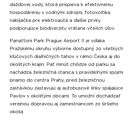
dažďovej vody, ktorá prispieva k efektívnemu
hospodáreniu s vodnými zdrojmi, fotovoltika,
nabíjačka pre elektroautá a ďalšie prvky
podporujúce biodiverzitu vrátane včelích úľov.
Panattoni Park Prague Airport II je vďaka
Pražskému okruhu výborne dostupný zo všetkých
kľúčových diaľničných ťahov v rámci Česka aj do
okolitých krajín. Päť minút chôdze od parku sa
nachádza železničná stanica s pravidelnými spojmi
priamo do centra Prahy, pred železničnou
zastávkou zastavujú aj autobusové linky spájajúce
Pavlov s okolitými obcami. To umožní dochádzať
verejnou dopravou aj zamestnancom zo širšieho
okolia.