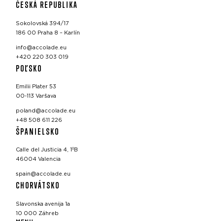
ČESKÁ REPUBLIKA
Sokolovská 394/17
186 00 Praha 8 – Karlín
info@accolade.eu
+420 220 303 019
POĽSKO
Emilii Plater 53
00-113 Varšava
poland@accolade.eu
+48 508 611 226
ŠPANIELSKO
Calle del Justicia 4, 1ºB
46004 Valencia
spain@accolade.eu
CHORVÁTSKO
Slavonska avenija 1a
10 000 Záhreb