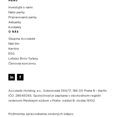
MENU
Investujte s nami
Naše parky
Pripravované parky
Aktuality
Kontakty
O NÁS
Skupina Accolade
Náš tím
Kariéra
ESG
Letisko Brno‑Tuřany
Členovia koncernu
Accolade Holding, a.s., Sokolovská 394/17, 186 00 Praha 8 – Karlín,
IČO: 28645065, Spoločnosť je zapísaná v obchodnom registri
vedenom Mestským súdom v Prahe, oddiel B, vložka 19102.
Podmienky spracovávania osobných údajov