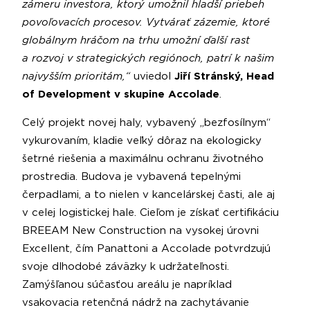
zámeru investora, ktorý umožnil hladší priebeh
povoľovacích procesov. Vytvárať zázemie, ktoré
globálnym hráčom na trhu umožní ďalší rast
a rozvoj v strategických regiónoch, patrí k našim
najvyšším prioritám,“
uviedol
Jiří Stránský, Head
of Development v skupine Accolade
.
Celý projekt novej haly, vybavený „bezfosílnym“
vykurovaním, kladie veľký dôraz na ekologicky
šetrné riešenia a maximálnu ochranu životného
prostredia. Budova je vybavená tepelnými
čerpadlami, a to nielen v kancelárskej časti, ale aj
v celej logistickej hale. Cieľom je získať certifikáciu
BREEAM New Construction na vysokej úrovni
Excellent, čím Panattoni a Accolade potvrdzujú
svoje dlhodobé záväzky k udržateľnosti.
Zamýšľanou súčasťou areálu je napríklad
vsakovacia retenčná nádrž na zachytávanie