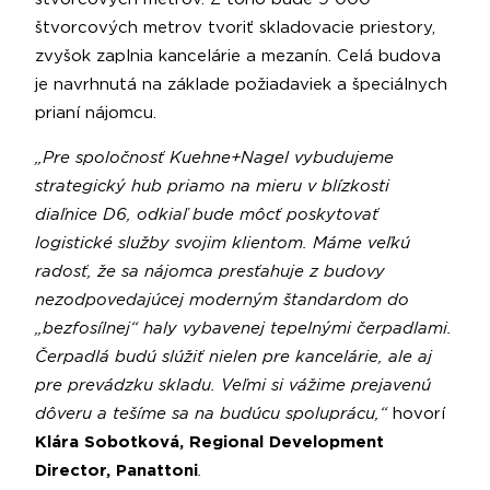
štvorcových metrov tvoriť skladovacie priestory,
zvyšok zaplnia kancelárie a mezanín. Celá budova
je navrhnutá na základe požiadaviek a špeciálnych
prianí nájomcu.
„Pre spoločnosť Kuehne+Nagel vybudujeme
strategický hub priamo na mieru v blízkosti
diaľnice D6, odkiaľ bude môcť poskytovať
logistické služby svojim klientom. Máme veľkú
radosť, že sa nájomca presťahuje z budovy
nezodpovedajúcej moderným štandardom do
„bezfosílnej“ haly vybavenej tepelnými čerpadlami.
Čerpadlá budú slúžiť nielen pre kancelárie, ale aj
pre prevádzku skladu. Veľmi si vážime prejavenú
dôveru a tešíme sa na budúcu spoluprácu,“
hovorí
Klára Sobotková, Regional Development
Director, Panattoni
.