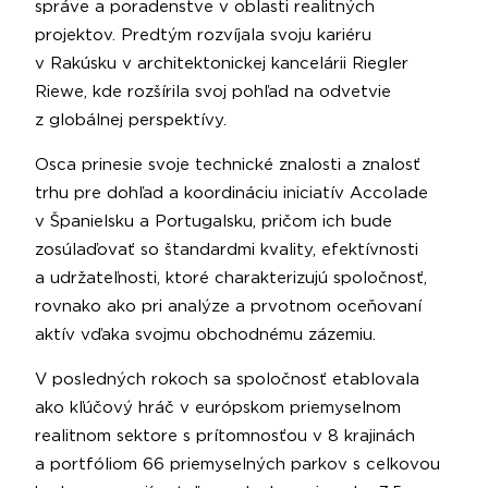
správe a poradenstve v oblasti realitných
projektov. Predtým rozvíjala svoju kariéru
v Rakúsku v architektonickej kancelárii Riegler
Riewe, kde rozšírila svoj pohľad na odvetvie
z globálnej perspektívy.
Osca prinesie svoje technické znalosti a znalosť
trhu pre dohľad a koordináciu iniciatív Accolade
v Španielsku a Portugalsku, pričom ich bude
zosúlaďovať so štandardmi kvality, efektívnosti
a udržateľnosti, ktoré charakterizujú spoločnosť,
rovnako ako pri analýze a prvotnom oceňovaní
aktív vďaka svojmu obchodnému zázemiu.
V posledných rokoch sa spoločnosť etablovala
ako kľúčový hráč v európskom priemyselnom
realitnom sektore s prítomnosťou v 8 krajinách
a portfóliom 66 priemyselných parkov s celkovou