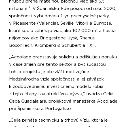
hrubou prenajímateľnou plochou viac ako 3,5
milióna m². V Španielsku, kde pôsobí od roku 2020,
spoločnosť vybudovala štyri priemyselné parky
v Picassente (Valencia), Seville, Vitorii a Burgose,
ktoré spolu zahŕňajú viac ako 102 000 m² a hostia
nájomcov ako Bridgestone, Jysk, Rhenus,
BoxonTech, Kromberg & Schubert a TXT.
„Accolade predstavuje solídnu a odlišujúcu ponuku
v čase zmien pre tento sektor a byť súčasťou
tohto projektu je obzvlášť motivujúce.
Medzinárodná vízia spoločnosti a jej záväzok
k zodpovednému investičnému modelu robia
z tejto etapy tak atraktívnu výzvu," uvádza Celia
Osca Guadalajara, projektová manažérka Accolade
pre Španielsko a Portugalsko.
„Celia prináša technickú a trhovú víziu, ktorá je