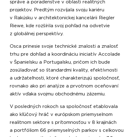
správe a poradenstve v oblasti realitných
projektov. Predtým rozvíjala svoju kariéru
v Rakúsku v architektonickej kancelárii Riegler
Riewe, kde rozšírila svoj pohľad na odvetvie
z globálnej perspektívy.
Osca prinesie svoje technické znalosti a znalosť
trhu pre dohľad a koordináciu iniciatív Accolade
v Španielsku a Portugalsku, pričom ich bude
zosúlaďovať so štandardmi kvality, efektívnosti
a udržateľnosti, ktoré charakterizujú spoločnosť,
rovnako ako pri analýze a prvotnom oceňovaní
aktív vďaka svojmu obchodnému zázemiu.
V posledných rokoch sa spoločnosť etablovala
ako kľúčový hráč v európskom priemyselnom
realitnom sektore s prítomnosťou v 8 krajinách
a portfóliom 66 priemyselných parkov s celkovou