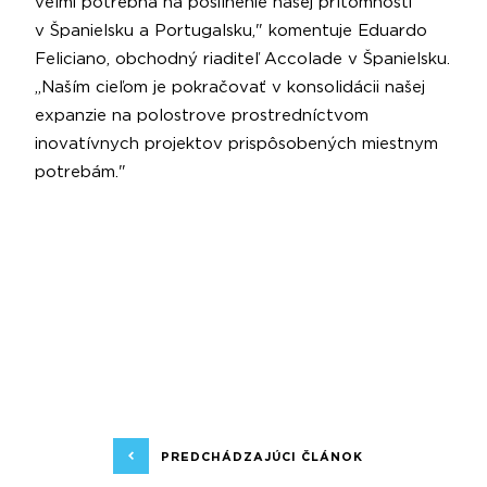
veľmi potrebná na posilnenie našej prítomnosti
v Španielsku a Portugalsku," komentuje Eduardo
Feliciano, obchodný riaditeľ Accolade v Španielsku.
„Naším cieľom je pokračovať v konsolidácii našej
expanzie na polostrove prostredníctvom
inovatívnych projektov prispôsobených miestnym
potrebám."
PREDCHÁDZAJÚCI ČLÁNOK