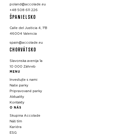
poland@accolade.eu
+48 508 611 226
ŠPANIELSKO
Calle del Justicia 4, 1ºB
46004 Valencia
spain@accolade.eu
CHORVÁTSKO
Slavonska avenija 1a
10 000 Záhreb
MENU
Investujte s nami
Naše parky
Pripravované parky
Aktuality
Kontakty
O NÁS
Skupina Accolade
Náš tím
Kariéra
ESG