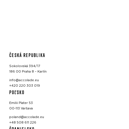
ČESKÁ REPUBLIKA
Sokolovská 394/17
186 00 Praha 8 – Karlín
info@accolade.eu
+420 220 303 019
POĽSKO
Emilii Plater 53
00-113 Varšava
poland@accolade.eu
+48 508 611 226
ŠPANIELSKO