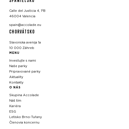
Calle del Justicia 4, 1ºB
46004 Valencia
spain@accolade.eu
CHORVÁTSKO
Slavonska avenija 1a
10 000 Záhreb
MENU
Investujte s nami
Naše parky
Pripravované parky
Aktuality
Kontakty
O NÁS
Skupina Accolade
Náš tím
Kariéra
ESG
Letisko Brno‑Tuřany
Členovia koncernu