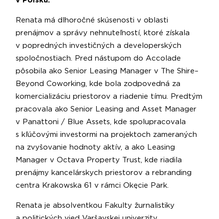
v Poľsku.
Renata má dlhoročné skúsenosti v oblasti
prenájmov a správy nehnuteľností, ktoré získala
v popredných investičných a developerských
spoločnostiach. Pred nástupom do Accolade
pôsobila ako Senior Leasing Manager v The Shire–
Beyond Coworking, kde bola zodpovedná za
komercializáciu priestorov a riadenie tímu. Predtým
pracovala ako Senior Leasing and Asset Manager
v Panattoni / Blue Assets, kde spolupracovala
s kľúčovými investormi na projektoch zameraných
na zvyšovanie hodnoty aktív, a ako Leasing
Manager v Octava Property Trust, kde riadila
prenájmy kancelárskych priestorov a rebranding
centra Krakowska 61 v rámci Okęcie Park.
Renata je absolventkou Fakulty žurnalistiky
a politických vied Varšavskej univerzity