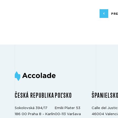
PR
ČESKÁ REPUBLIKA
POĽSKO
ŠPANIELSK
Sokolovská 394/17
Emilii Plater 53
Calle del Justici
186 00 Praha 8 – Karlín
00-113 Varšava
46004 Valenci