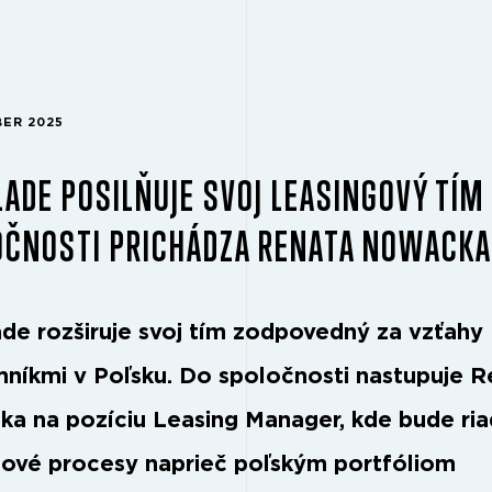
BER 2025
ADE POSILŇUJE SVOJ LEASINGOVÝ TÍM 
OČNOSTI PRICHÁDZA RENATA NOWACKA
de rozširuje svoj tím zodpovedný za vzťahy
mníkmi v Poľsku. Do spoločnosti nastupuje 
a na pozíciu Leasing Manager, kde bude ria
gové procesy naprieč poľským portfóliom