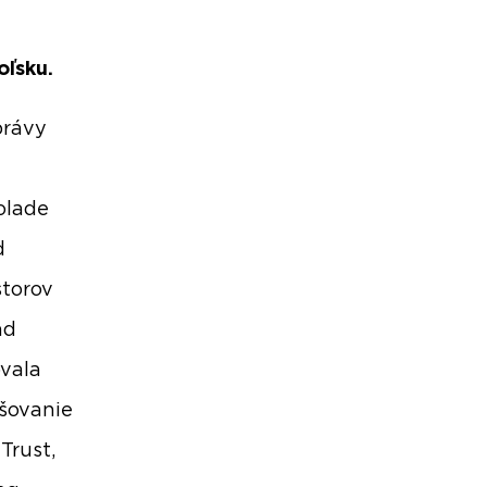
oľsku.
právy
olade
d
storov
nd
ovala
šovanie
Trust,