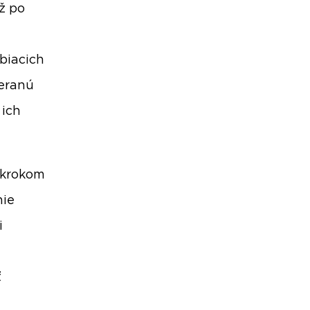
ž po
biacich
meranú
 ich
 krokom
nie
i
ť