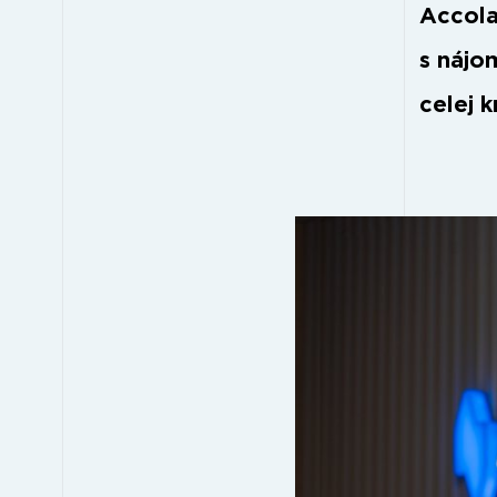
Accola
s nájo
celej k