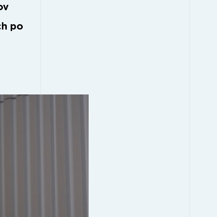
ov
ch po