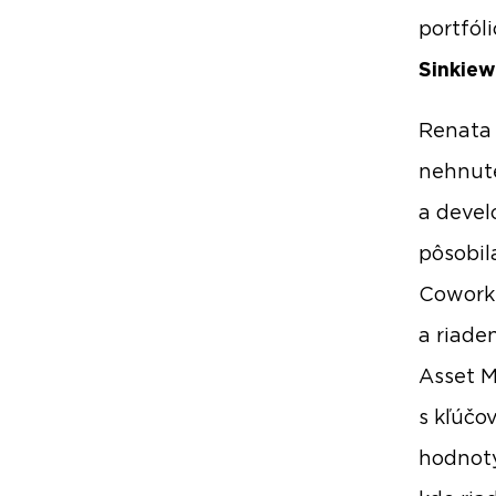
portfól
Sinkiew
Renata 
nehnute
a devel
pôsobil
Coworki
a riade
Asset M
s kľúčo
hodnoty