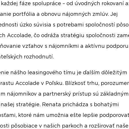
v každej fáze spolupráce – od úvodných rokovaní a
vanie portfólia a obnovu nájomných zmlúv. Jej
dnosti úzko súvisia s potrebami spoločností pôso
ch Accolade, čo odráža stratégiu spoločnosti za
lňovanie vzťahov s nájomníkmi a aktívnu podporu
teľských rozhodnutí.
enie nášho leasingového tímu je ďalším dôležitým
 rastu Accolade v Poľsku. Blízkosť trhu, porozume
m nájomníkov a partnerský prístup sú základným
i našej stratégie. Renata prichádza s bohatými
sťami, ktoré nám umožnia ešte lepšie podporova
osti pôsobiace v našich parkoch a rozširovať naše