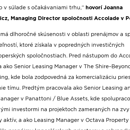
io v súlade s očakávaniami trhu,“
hovorí Joanna
icz, Managing Director spoločnosti Accolade v P
má dlhoročné skúsenosti v oblasti prenájmov a s
ľností, ktoré získala v popredných investičných
operských spoločnostiach. Pred nástupom do Acc
a ako Senior Leasing Manager v The Shire–Beyon
ng, kde bola zodpovedná za komercializáciu prie
nie tímu. Predtým pracovala ako Senior Leasing a
anager v Panattoni / Blue Assets, kde spoluprac
vými investormi na projektoch zameraných na zvy
 aktív, a ako Leasing Manager v Octava Property 