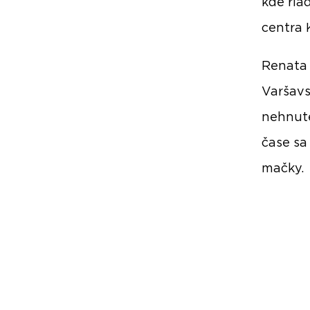
kde ria
centra 
Renata 
Varšavs
nehnute
čase sa
mačky.