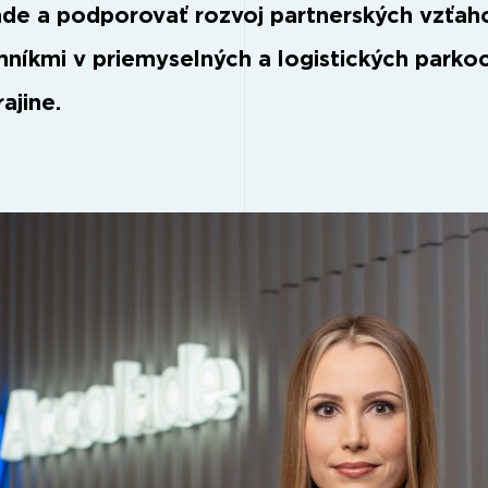
de a podporovať rozvoj partnerských vzťah
mníkmi v priemyselných a logistických parko
rajine.