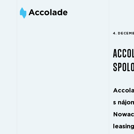
4. DECEM
ACCOL
SPOL
Accola
s nájo
Nowack
leasin