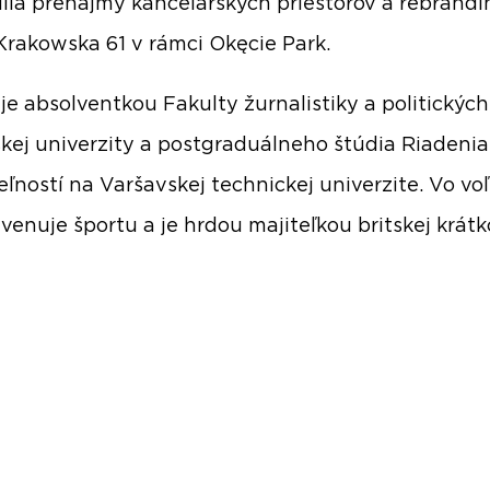
dila prenájmy kancelárskych priestorov a rebrandi
Krakowska 61 v rámci Okęcie Park.
je absolventkou Fakulty žurnalistiky a politických
kej univerzity a postgraduálneho štúdia Riadenia
ľností na Varšavskej technickej univerzite. Vo v
 venuje športu a je hrdou majiteľkou britskej krátk