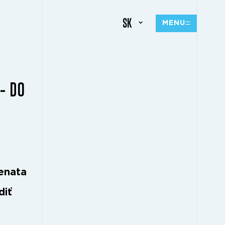
SK
MENU
– DO
Renata
diť