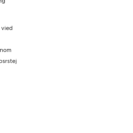
ng
 vied
oľnom
osrstej