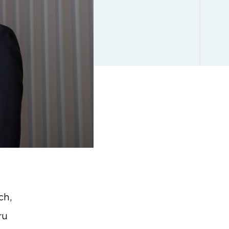
ch,
ru