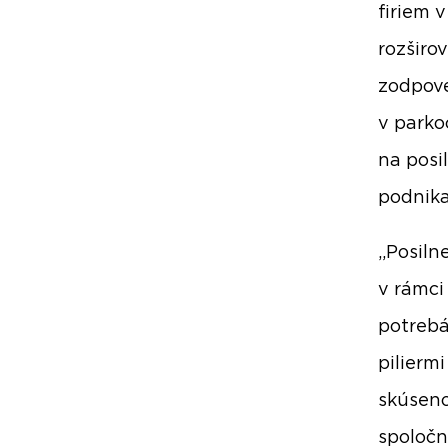
firiem 
rozširo
zodpove
v parko
na posi
podnika
„Posiln
v rámci
potrebá
pilierm
skúseno
spoločn