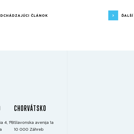
EDCHÁDZAJÚCI ČLÁNOK
ĎALŠ
O
CHORVÁTSKO
a 4, 1ºB
Slavonska avenija 1a
a
10 000 Záhreb